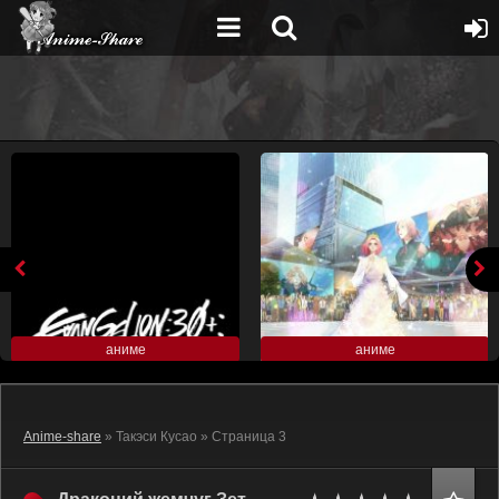
аниме
аниме
Anime-share
» Такэси Кусао » Страница 3