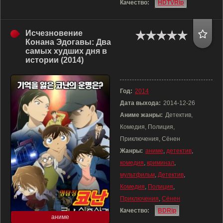
Качество:
HDTVRip
Исчезновение
Конана Эдогавы: Два
самых худших дня в
истории (2014)
Год:
2014
Дата выхода:
2014-12-26
Аниме жанры:
Детектив,
Комедия, Полиция,
Приключения, Сёнен
Жанры:
аниме
,
детектив
,
комедия
,
криминал
,
мультфильм
,
Детектив
,
Комедия
,
Полиция
,
Приключения
,
Сёнен
Качество:
BDRip
аниме