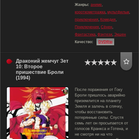
Жанры:
аниме
,
короткометражка
,
мультфильм
,
приключения
,
Комедия
,
Приключения
,
Сёнен
,
Фантастика
,
Фэнтези
,
Экшен
Качество:
DVDRip
Драконий жемчуг Зет
10: Второе
пришествие Броли
(1994)
После поражения от Гоку
Броли пришлось аварийно
приземлится на планету
Земля и залечь в спячку,
чтобы восстановить
потерянные силы. Спустя
семь лет он просыпается от
голосов Кранкса и Готена, и
не смотря ни на что