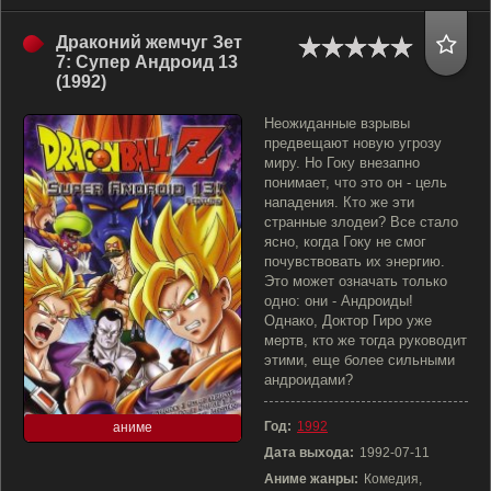
Драконий жемчуг Зет
7: Супер Андроид 13
(1992)
Неожиданные взрывы
предвещают новую угрозу
миру. Но Гоку внезапно
понимает, что это он - цель
нападения. Кто же эти
странные злодеи? Все стало
ясно, когда Гоку не смог
почувствовать их энергию.
Это может означать только
одно: они - Андроиды!
Однако, Доктор Гиро уже
мертв, кто же тогда руководит
этими, еще более сильными
андроидами?
Год:
1992
аниме
Дата выхода:
1992-07-11
Аниме жанры:
Комедия,