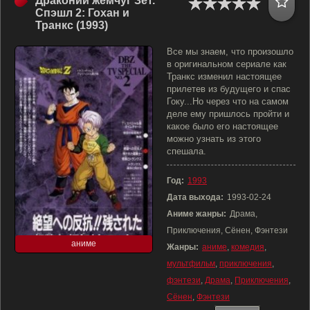
Драконий жемчуг Зет.
Спэшл 2: Гохан и
Транкс (1993)
Все мы знаем, что произошло
в оригинальном сериале как
Транкс изменил настоящее
прилетев из будущего и спас
Гоку...Но через что на самом
деле ему пришлось пройти и
какое было его настоящее
можно узнать из этого
спешала.
Год:
1993
Дата выхода:
1993-02-24
Аниме жанры:
Драма,
Приключения, Сёнен, Фэнтези
аниме
Жанры:
аниме
,
комедия
,
мультфильм
,
приключения
,
фэнтези
,
Драма
,
Приключения
,
Сёнен
,
Фэнтези