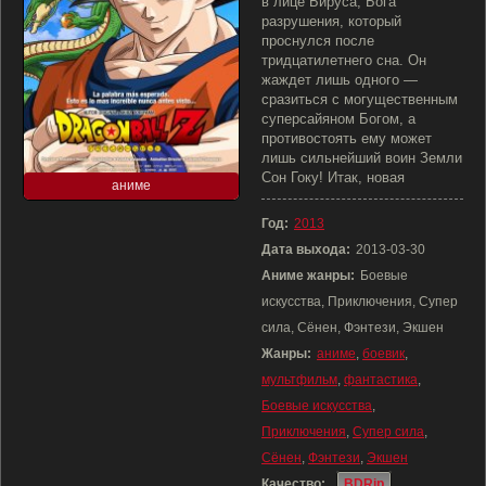
в лице Бируса, Бога
разрушения, который
проснулся после
тридцатилетнего сна. Он
жаждет лишь одного —
сразиться с могущественным
суперсайяном Богом, а
противостоять ему может
лишь сильнейший воин Земли
Сон Гоку! Итак, новая
аниме
Год:
2013
Дата выхода:
2013-03-30
Аниме жанры:
Боевые
искусства, Приключения, Супер
сила, Сёнен, Фэнтези, Экшен
Жанры:
аниме
,
боевик
,
мультфильм
,
фантастика
,
Боевые искусства
,
Приключения
,
Супер сила
,
Сёнен
,
Фэнтези
,
Экшен
Качество:
BDRip