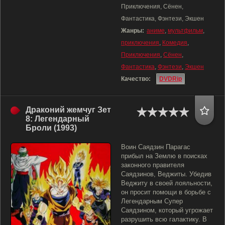
Приключения, Сёнен,
Фантастика, Фэнтези, Экшен
Жанры:
аниме
,
мультфильм
,
приключения
,
Комедия
,
Приключения
,
Сёнен
,
Фантастика
,
Фэнтези
,
Экшен
Качество:
DVDRip
Драконий жемчуг Зет
8: Легендарный
Броли (1993)
Воин Саядзин Парагас
прибыл на Землю в поисках
законного правителя
Саядзинов, Веджиты. Убедив
Веджиту в своей лояльности,
он просит помощи в борьбе с
Легендарным Супер
Саядзином, который угрожает
разрушить всю галактику. В