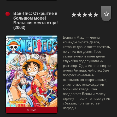
Ван-Пис: Открытие в
большом море!
Большая мечта отца!
(2003)
Бонни и Макс — члены
команды пирата Дзапа,
которые давно хотят сбежать,
но у них нет денег. Трое
захваченных в плен детей
случайно подслушали их
разговор. Одна из пленниц по
имени Аманда, чей отец был
профессиональным
охотником за сокровищами,
знает о местонахождении
большого клада. Она
предлагает Бонни и Максу
сделку — если те помогут им
сбежать, то в качестве
награды
аниме