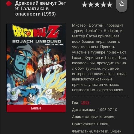
Драконий жемчуг Зет
9: Галактика в
опасности (1993)
Мистер «Богатей» проводит
турнир Tenka'ichi Budokai, и
мистер Сатан приглашает
всех бойцов мира принять
участие в нем. Принять
участие в турнире приезжают
Гохан, Курилин и Транкс. Все,
казалось бы, проходит как на
любом турнире, но самое
интересное начинается, когда
выясняются истинные
причины участия четырех
неизвестных «иностранцев».
Год:
1993
аниме
Дата выхода:
1993-07-10
Аниме жанры:
Комедия,
Приключения, Сёнен,
Фантастика, Фэнтези, Экшен