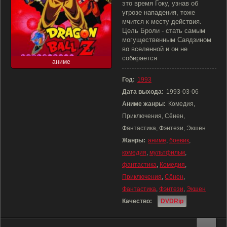
это время Гоку, узнав об
угрозе нападения, тоже
мчится к месту действия.
Цель Броли - стать самым
могущественным Саядзином
во вселенной и он не
собирается
аниме
Год:
1993
Дата выхода:
1993-03-06
Аниме жанры:
Комедия,
Приключения, Сёнен,
Фантастика, Фэнтези, Экшен
Жанры:
аниме
,
боевик
,
комедия
,
мультфильм
,
фантастика
,
Комедия
,
Приключения
,
Сёнен
,
Фантастика
,
Фэнтези
,
Экшен
Качество:
DVDRip