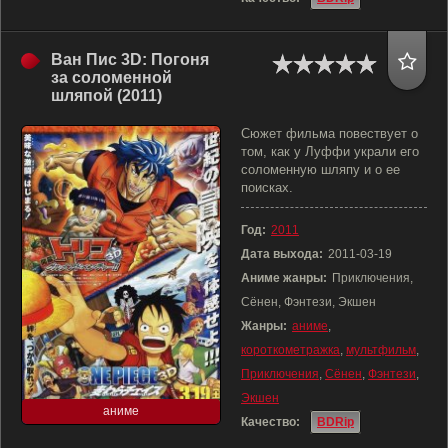
Ван Пис 3D: Погоня
за соломенной
шляпой (2011)
Сюжет фильма повествует о
том, как у Луффи украли его
соломенную шляпу и о ее
поисках.
Год:
2011
Дата выхода:
2011-03-19
Аниме жанры:
Приключения,
Сёнен, Фэнтези, Экшен
Жанры:
аниме
,
короткометражка
,
мультфильм
,
Приключения
,
Сёнен
,
Фэнтези
,
Экшен
аниме
Качество:
BDRip