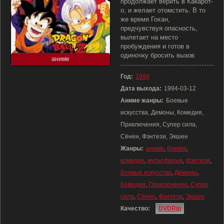
продолжает верить в Какарот-
о, и желает отомстить. В то
же время Гохан,
предчувствуя опасность,
вылетает на место
пробуждения и готов в
одиночку бросить вызов
аниме
Год:
1994
Дата выхода:
1994-03-12
Аниме жанры:
Боевые
искусства, Демоны, Комедия,
Приключения, Супер сила,
Сёнен, Фэнтези, Экшен
Жанры:
аниме
,
боевик
,
комедия
,
мультфильм
,
фэнтези
,
Боевые искусства
,
Демоны
,
Комедия
,
Приключения
,
Супер
сила
,
Сёнен
,
Фэнтези
,
Экшен
Качество:
DVDRip