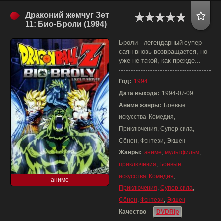
Драконий жемчуг Зет
11: Био-Броли (1994)
Броли - легендарный супер
саян вновь возвращается, но
уже не такой, как прежде...
Год:
1994
Дата выхода:
1994-07-09
Аниме жанры:
Боевые
искусства, Комедия,
Приключения, Супер сила,
Сёнен, Фэнтези, Экшен
Жанры:
аниме
,
мультфильм
,
приключения
,
Боевые
искусства
,
Комедия
,
аниме
Приключения
,
Супер сила
,
Сёнен
,
Фэнтези
,
Экшен
Качество:
DVDRip