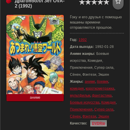
Драгонболл Зет OVA-
2 (1992)
Гоку и его друзья с помощью
машины времени
отправляются прошлое.
Год:
1992
Дата выхода:
1992-01-28
Аниме жанры:
Боевые
искусства, Комедия,
Приключения, Супер сила,
Сёнен, Фэнтези, Экшен
Жанры:
аниме
,
боевик
,
комедия
,
короткометражка
,
мультфильм
,
фантастика
,
аниме
Боевые искусства
,
Комедия
,
Приключения
,
Супер сила
,
Сёнен
,
Фэнтези
,
Экшен
Качество:
DVDRip