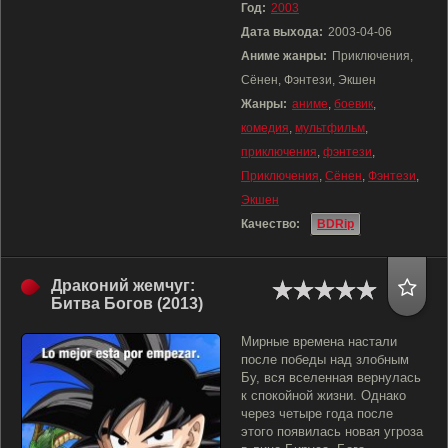
Год:
2003
Дата выхода:
2003-04-06
Аниме жанры:
Приключения,
Сёнен, Фэнтези, Экшен
Жанры:
аниме
,
боевик
,
комедия
,
мультфильм
,
приключения
,
фэнтези
,
Приключения
,
Сёнен
,
Фэнтези
,
Экшен
Качество:
BDRip
Драконий жемчуг:
Битва Богов (2013)
Мирные времена настали
после победы над злобным
Бу, вся вселенная вернулась
к спокойной жизни. Однако
через четыре года после
этого появилась новая угроза