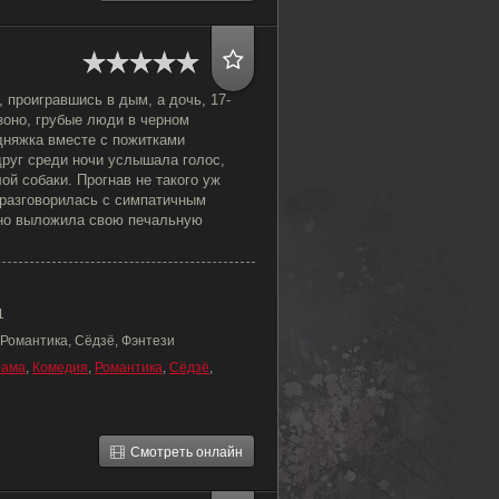
 проигравшись в дым, а дочь, 17-
оно, грубые люди в черном
дняжка вместе с пожитками
друг среди ночи услышала голос,
ой собаки. Прогнав не такого уж
 разговорилась с симпатичным
но выложила свою печальную
1
 Романтика, Сёдзё, Фэнтези
рама
,
Комедия
,
Романтика
,
Сёдзё
,
Смотреть онлайн