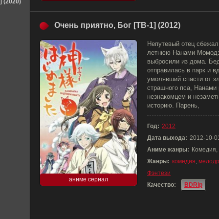
] (2020)
Очень приятно, Бог [ТВ-1] (2012)
Непутевый отец сбежал,
летнюю Нанами Момодз
выбросили из дома. Бе
отправилась в парк и в
умолявший спасти от зл
страшного пса, Нанами
незнакомцем и незамет
историю. Парень,
Год:
2012
Дата выхода:
2012-10-0
Аниме жанры:
Комедия,
Жанры:
комедия
,
мелод
Фэнтези
аниме сериал
Качество:
BDRip