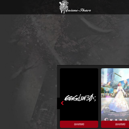
аниме
аниме