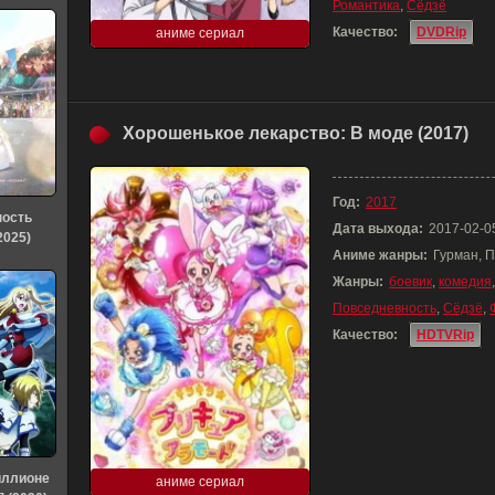
Романтика
,
Сёдзё
Качество:
DVDRip
аниме сериал
Хорошенькое лекарство: В моде (2017)
Год:
2017
ность
Дата выхода:
2017-02-0
2025)
Аниме жанры:
Гурман, 
Жанры:
боевик
,
комедия
Повседневность
,
Сёдзё
,
Качество:
HDTVRip
иллионе
аниме сериал