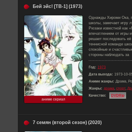
Бей эйс! [ТВ-1] (1973)
Однажды Хироми Ока, п
школы, замечает игру 
Рюзаки известной как 
впечатлением от игры 
решает последовать её
теннисной команде шко
спокойные и счастливые
стороны наблюдать за
Год:
1973
Дата выхода:
1973-10-0
Аниме жанры:
Драма, Ро
Жанры:
драма
,
спорт
,
Др
Качество:
DVDRip
аниме сериал
7 семян (второй сезон) (2020)