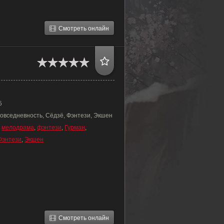
Смотреть онлайн
5
Повседневность, Сёдзё, Фэнтези, Экшен
,
мелодрама
,
фэнтези
,
Гурман
,
Фэнтези
,
Экшен
Смотреть онлайн