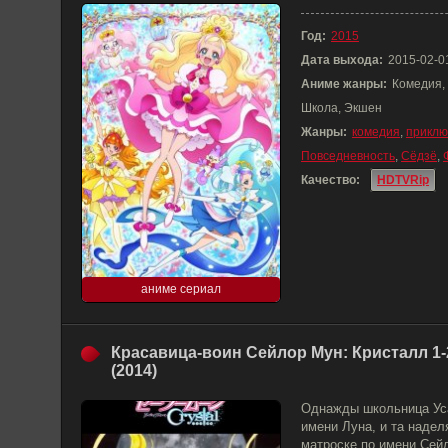
Год:
2015
Дата выхода:
2015-02-0
Аниме жанры:
Комедия,
Школа, Экшен
Жанры:
комедия
,
приклю
Повседневность
,
Сёдзё
,
Качество:
HDTVRip
аниме сериал
Красавица-воин Сейлор Мун: Кристалл 1-
(2014)
Однажды школьница Уса
имени Луна, и та надел
матроске по имени Сей