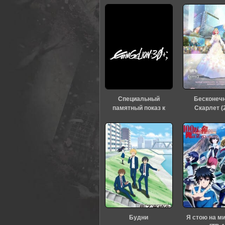
0
1
2
3
4
5
Специальный
Бесконеч
памятный показ к
Скарлет (
тридцатилетию
«Евангелиона» (2026)
Будни
Я стою на м