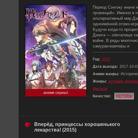
Период Сэнгоку иначе
провинций». Именно в 
альтернативный мир Дзи
одноимённой отомэ-игр
Будучи когда-то процв
Дзинга — обиталище ха
войне. В ряды многочи
самураи-вампиры и
Год:
2017
Дата выхода:
2017-10-0
Аниме жанры:
Историче
Жанры:
история
,
фэнтез
Фэнтези
аниме сериал
Качество:
HDTVRip
Вперёд, принцессы хорошенького
лекарства! (2015)