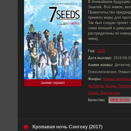
В ближайшем будущем г
Землёй. Всё живое, вкл
Правительство предвид
приняло меры для прот
Так был создан проект «
семи юношей и девушек
распределены по команд
зима).
Год:
2020
Дата выхода:
2019-06-2
Аниме жанры:
Детектив
Психологическое, Романт
Жанры:
боевик
,
мелодра
аниме сериал
Детектив
,
Драма
,
Приклю
Сёдзё
,
Фантастика
Качество:
WEB-DLRip
Кровавая ночь Сэнгоку (2017)