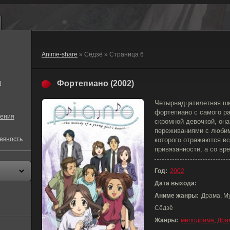
Anime-share
» Сёдзё » Страница 6
в
Фортепиано (2002)
Четырнадцатилетняя шк
фортепиано с самого ра
ения
скромной девочкой, она
переживаниями с любим
евность
которого отражаются в
привязанности, а со в
Год:
2002
Дата выхода:
Аниме жанры:
Драма, М
Сёдзё
Жанры:
мелодрама
,
Дра