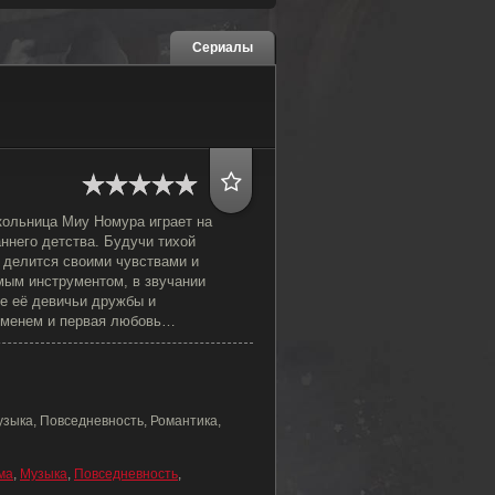
Сериалы
ольница Миу Номура играет на
ннего детства. Будучи тихой
 делится своими чувствами и
ым инструментом, в звучании
се её девичьи дружбы и
ременем и первая любовь…
узыка, Повседневность, Романтика,
ма
,
Музыка
,
Повседневность
,