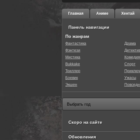
Главная
Аниме
Хентай
Панель навигации
По жанрам
Фантастика
Драма
Фэнтези
Детекти
0
1
2
3
4
5
Мистика
Комедия
Bukkake
Спорт
Триллер
Приключ
Боевик
Ужасы
Экшен
Повседн
Скоро на сайте
Обновления