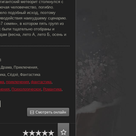
игантский метеорит столкнулся с
ючая человечество, погибло.
ело подобный исход, поэтому
иводействия наихудшему сценарию.
7 семян», в котором пять групп из
 были тщательно отобраны и
ам (весна, лето A, лето Б, осень и
8
, Драма, Приключения,
ика, Сёдзё, Фантастика
ма
,
приключения
,
фантастика
,
чения
,
Психологическое
,
Романтика
,
Смотреть онлайн