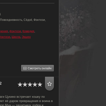
1
 Повседневность, Сёдзё, Фэнтези,
чения
,
фэнтези
,
Комедия
,
Фэнтези
,
Школа
,
Экшен
Смотреть онлайн
2
ги Цукино встречает кошку по
яет её даром превращения в воина в
лор Мун — защитницу добра и