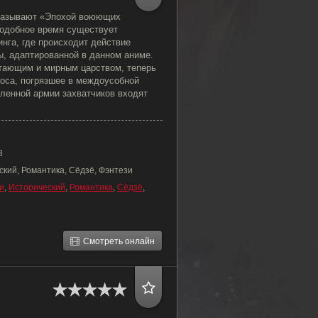
 называют «Эпохой воюющих
подобное время существует
нга, где происходит действие
ы, адаптированной в данном аниме.
етающим и мирным царством, теперь
оса, погрязшее в междоусобной
сленной армии захватчиков входят
3
ский, Романтика, Сёдзё, Фэнтези
и
,
Исторический
,
Романтика
,
Сёдзё
,
Смотреть онлайн