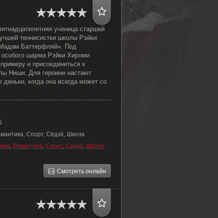
ятнадцатилетняя ученица старшей
лучшей теннисистки школы Рэйки
«Мадам Баттерфляй». Под
и особого шарма Рэйки Хироми
 примеру и присоединиться к
лы Ниши. Для героини настают
 деньки, когда она всегда может со
5
мантика, Спорт, Сёдзё, Школа
ама
,
Романтика
,
Спорт
,
Сёдзё
,
Школа
Смотреть онлайн