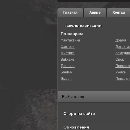
Главная
Аниме
Хентай
Панель навигации
По жанрам
Фантастика
Драма
Фэнтези
Детекти
0
1
2
3
4
5
Мистика
Комедия
Bukkake
Спорт
Триллер
Приключ
Боевик
Ужасы
Экшен
Повседн
Скоро на сайте
Обновления