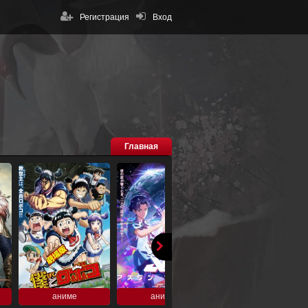
Регистрация
Вход
Главная
аниме
аниме
аниме