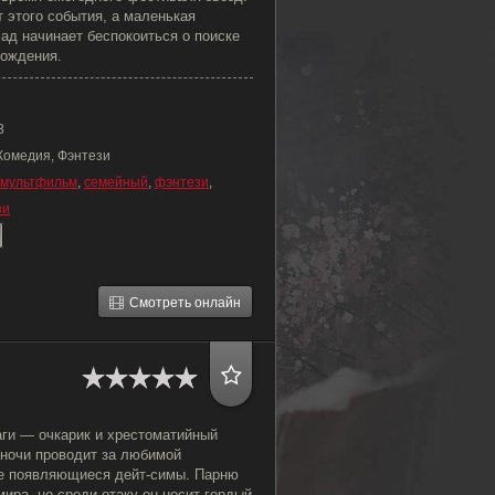
 этого события, а маленькая
ад начинает беспокоиться о поиске
рождения.
3
 Комедия, Фэнтези
мультфильм
,
семейный
,
фэнтези
,
зи
Смотреть онлайн
аги — очкарик и хрестоматийный
 ночи проводит за любимой
се появляющиеся дейт-симы. Парню
мира, но среди отаку он носит гордый