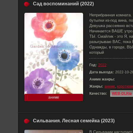
Сад воспоминаний (2022)
Неприбранная комната. 
бутылки из-под вина, по
Девушка рассеянно вста
Начинается ВАШЕ утро
ТЫ. Смайлик - это Я, 
разыгрываю ВАС, пока В
Однажды, в городе, В
который
Год:
2022
Дата выхода:
2022-10-2
Аниме жанры:
Жанры:
аниме
,
коротком
Качество:
WEB-DLRip
аниме
Сильвания. Лесная семейка (2023)
В Сильвании наступает