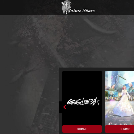
аниме
аниме