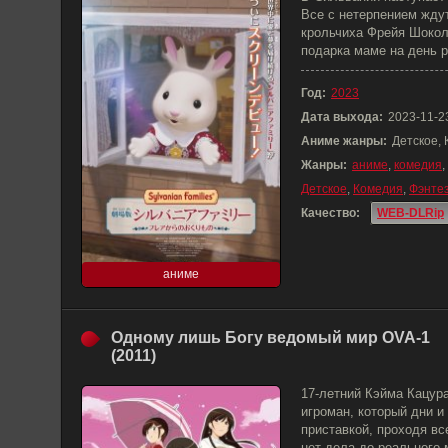
Все с нетерпением ждут
крольчиха Фрейя Шокол
подарка маме на день 
Год:
2023
Дата выхода:
2023-11-2
Аниме жанры:
Детское,
Жанры:
аниме
,
комедия
,
Детское
,
Комедия
,
Фэнте
Качество:
WEB-DLRip
аниме
Одному лишь Богу ведомый мир OVA-1
(2011)
17-летний Кэйма Кацур
игроман, который дни и
приставкой, проходя в
нет дела до реального 