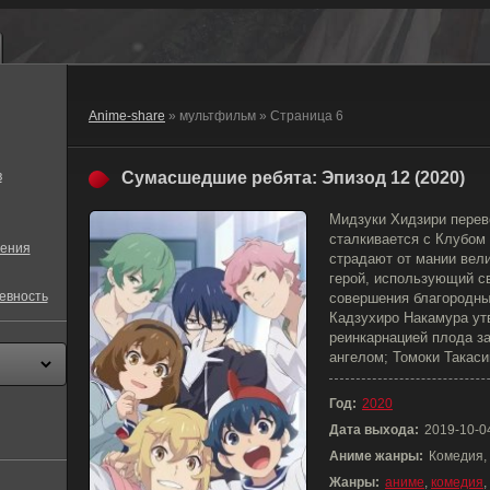
Anime-share
» мультфильм » Страница 6
в
Сумасшедшие ребята: Эпизод 12 (2020)
Мидзуки Хидзири перев
сталкивается с Клубом 
ения
страдают от мании вел
герой, использующий с
евность
совершения благородны
Кадзухиро Накамура ут
реинкарнацией плода з
ангелом; Томоки Такас
Год:
2020
Дата выхода:
2019-10-0
Аниме жанры:
Комедия,
Жанры:
аниме
,
комедия
,