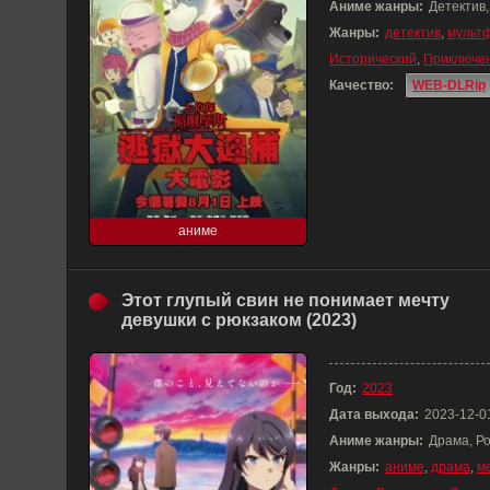
Аниме жанры:
Детектив
Жанры:
детектив
,
мульт
Исторический
,
Приключе
Качество:
WEB-DLRip
аниме
Этот глупый свин не понимает мечту
девушки с рюкзаком (2023)
Год:
2023
Дата выхода:
2023-12-0
Аниме жанры:
Драма, Р
Жанры:
аниме
,
драма
,
м