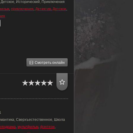
, Детское, Исторический, Приключения
фильм
,
приключения
,
Детектив
,
Детское
,
ния
Смотреть онлайн
1
омантика, Сверхъестественное, Школа
елодрама
,
мультфильм
,
фэнтези
,