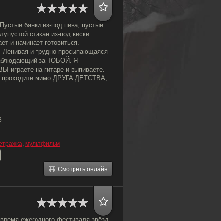
Пустые банки из-под пива, пустые
лупустой стакан из-под виски...
ет и начинает готовиться.
. Ленивая и трудно просыпающаяся
наблюдающий за ТОБОЙ. Я
Ы играете на гитаре и выпиваете.
Ы проходите мимо ДРУГА ДЕТСТВА,
8
етражка
,
мультфильм
Смотреть онлайн
 время ежегодного фестиваля звёзд.