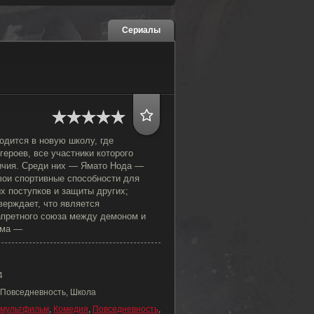
Сериалы
одится в новую школу, где
героев, все участники которого
ичия. Среди них — Ямато Нода —
вои спортивные способности для
х поступков и защиты других;
верждает, что является
апретного союза между демоном и
има —
4
 Повседневность, Школа
мультфильм
,
Комедия
,
Повседневность
,