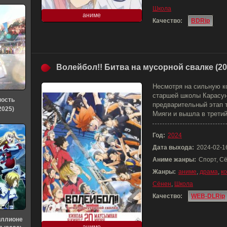
Школа
аниме
Качество:
BDRip
Волейбол!! Битва на мусорной свалке (20
Несмотря на сильную к
старшей школы Карасун
ность
предварительный этап 
2025)
Мияги и вышла в третий
Год:
2024
Дата выхода:
2024-02-1
Аниме жанры:
Спорт, С
Жанры:
аниме
,
драма
,
к
Сёнен
,
Школа
Качество:
WEB-DLRip
иллионе