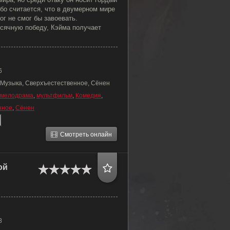
ибо считается, что в двумерном мире
ог не смог бы завоевать.
сячную победу, Кэйма получает
6
 Музыка, Сверхъестественное, Сёнен
мелодрама
,
мультфильм
,
Комедия
,
нное
,
Сёнен
Смотреть онлайн
ой
8