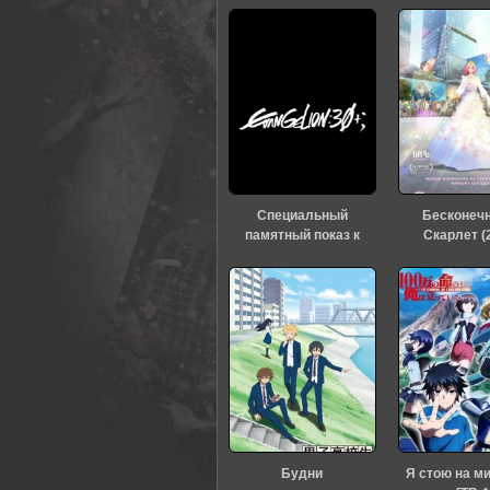
0
1
2
3
4
5
Специальный
Бесконеч
памятный показ к
Скарлет (
тридцатилетию
«Евангелиона» (2026)
Будни
Я стою на м