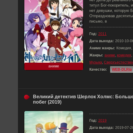
титул Бог-покоритель, 
нет девушки, которую Б
Отпраздновав десятиты
письмо, в
Год:
2011
Дата выхода:
2010-10-0
Аниме жанры:
Комедия,
Жанры:
аниме
,
комедия
,
Музыка
,
Сверхъестестве
аниме
Качество:
WEB-DLRip
Великий детектив Шерлок Холмс: Больш
побег (2019)
Год:
2019
Дата выхода:
2019-07-2