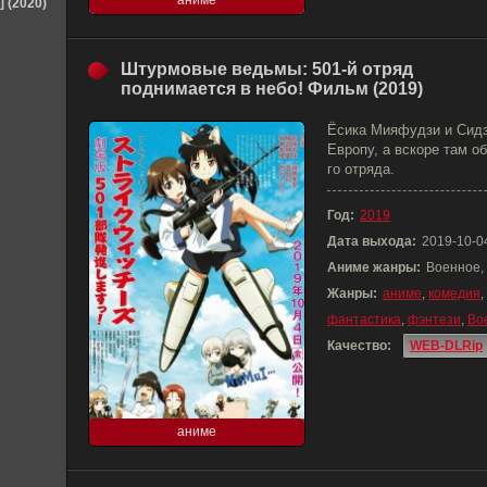
аниме
] (2020)
Штурмовые ведьмы: 501-й отряд
поднимается в небо! Фильм (2019)
Ёсика Мияфудзи и Сидз
Европу, а вскоре там о
го отряда.
Год:
2019
Дата выхода:
2019-10-0
Аниме жанры:
Военное,
Жанры:
аниме
,
комедия
,
фантастика
,
фэнтези
,
Во
Качество:
WEB-DLRip
аниме