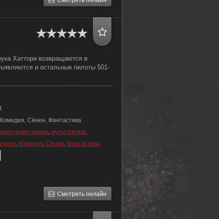
Смотреть онлайн
ука Хаттори возвращаются в
бъявляются и остальные пилоты 501-
4
 Комедия, Сёнен, Фантастика
короткометражка
,
мультфильм
,
енное
,
Комедия
,
Сёнен
,
Фантастика
Смотреть онлайн