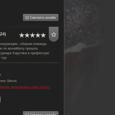
Смотреть онлайн
24)
онкуренцию, сборная команда
о по волейболу прошла
турнира Харутака в префектуре
 тур.
6
ёнен, Школа
омедия
,
мультфильм
,
спорт
,
Спорт
,