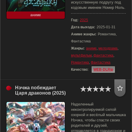
искусственную подругу под
кодовым именем Номер Ноль.
аниме
Год:
2025
Дата выхода:
2025-01-31
Аниме жанры:
Романтика,
Фантастика
Жанры:
аниме
,
мелодрама
,
мультфильм
,
фантастика
,
Романтика
,
Фантастика
Качество:
WEB-DLRip
Нэчжа побеждает
Царя драконов (2025)
Наделенный
неконтролируемой силой
озорной и весёлый мальчишка
Нэчжа, чтобы спасти своих
родителей и друзей,
отправляется в грандиозное и