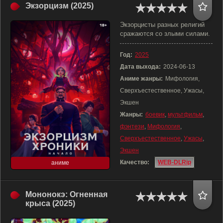
Экзорцизм (2025)
Экзорцисты разных религий
сражаются со злыми силами.
Год:
2025
Дата выхода:
2024-06-13
Аниме жанры:
Мифология,
Сверхъестественное, Ужасы,
Экшен
Жанры:
боевик
,
мультфильм
,
фэнтези
,
Мифология
,
Сверхъестественное
,
Ужасы
,
Экшен
Качество:
WEB-DLRip
аниме
Мононокэ: Огненная
крыса (2025)