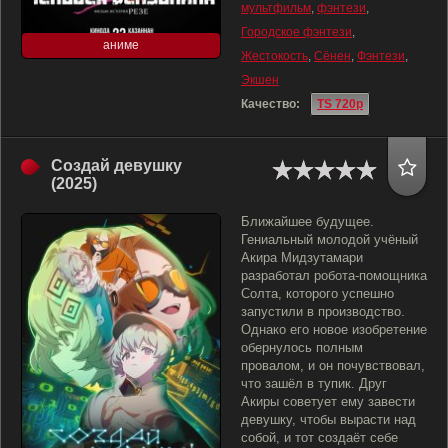
мультфильм
,
фэнтези
,
Городское фэнтези
,
аниме
Жестокость
,
Сёнен
,
Фэнтези
,
Экшен
Качество:
TS 720p
Создай девушку
(2025)
Ближайшее будущее.
Гениальный молодой учёный
Акира Мидзутамари
разработал робота-помощника
Солта, которого успешно
запустили в производство.
Однако его новое изобретение
обернулось полным
провалом, и он почувствовал,
что зашёл в тупик. Друг
Акиры советует ему завести
девушку, чтобы вырасти над
собой, и тот создаёт себе