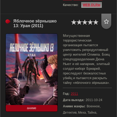
Качество:
WEB-DLRip
Яблочное зёрнышко
13: Уран (2011)
Могущественная
террористическая
организация пытается
уничтожить репродуктивный
центр жителей Олимпа. Боец
спецподразделения Дюна
Ньют и её напарник, элитный
солдат-киборг Бриарей,
преследуют безжалостных
убийц и пытаются раскрыть
тайну «яблочного зёрнышка».
Год:
2011
Дата выхода:
2011-10-24
Аниме жанры:
Военное,
аниме
Детектив, Меха, Тайна,