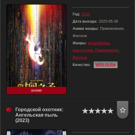
Год:
2025
Дата выхода:
2025-05-30
Аниме жанры:
Приключения,
Фэнтези
Жанры:
мультфильм
,
фантастика
,
Приключения
,
Фэнтези
Качество:
WEB-DLRip
аниме
Городской охотник:
Ангельская пыль
(2023)