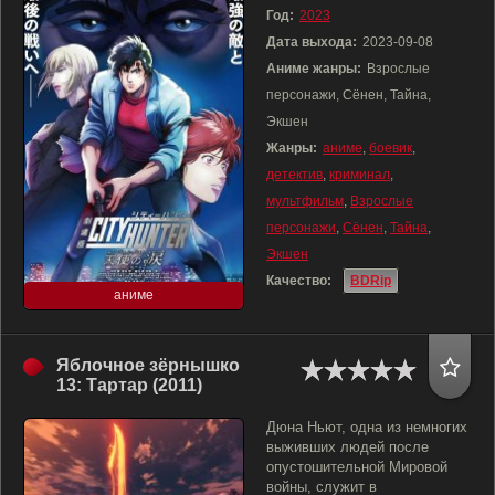
Год:
2023
Дата выхода:
2023-09-08
Аниме жанры:
Взрослые
персонажи, Сёнен, Тайна,
Экшен
Жанры:
аниме
,
боевик
,
детектив
,
криминал
,
мультфильм
,
Взрослые
персонажи
,
Сёнен
,
Тайна
,
Экшен
Качество:
BDRip
аниме
Яблочное зёрнышко
13: Тартар (2011)
Дюна Ньют, одна из немногих
выживших людей после
опустошительной Мировой
войны, служит в