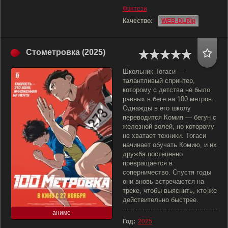
Фэнтези
Качество:
WEB-DLRip
Стометровка (2025)
Школьник Тогаси —
талантливый спринтер,
которому с детства не было
равных в беге на 100 метров.
Однажды в его школу
переводится Комия — бегун с
железной волей, но которому
не хватает техники. Тогаси
начинает обучать Комию, и их
дружба постепенно
превращается в
соперничество. Спустя годы
они вновь встречаются на
треке, чтобы выяснить, кто же
действительно быстрее.
аниме
Год:
2025