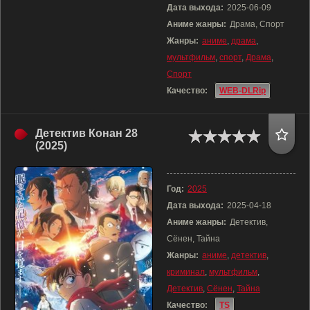
Дата выхода:
2025-06-09
Аниме жанры:
Драма, Спорт
Жанры:
аниме
,
драма
,
мультфильм
,
спорт
,
Драма
,
Спорт
Качество:
WEB-DLRip
Детектив Конан 28
(2025)
Год:
2025
Дата выхода:
2025-04-18
Аниме жанры:
Детектив,
Сёнен, Тайна
Жанры:
аниме
,
детектив
,
криминал
,
мультфильм
,
Детектив
,
Сёнен
,
Тайна
Качество:
TS