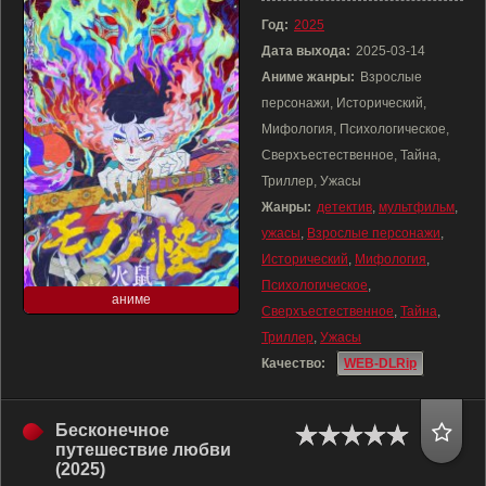
Год:
2025
Дата выхода:
2025-03-14
Аниме жанры:
Взрослые
персонажи, Исторический,
Мифология, Психологическое,
Сверхъестественное, Тайна,
Триллер, Ужасы
Жанры:
детектив
,
мультфильм
,
ужасы
,
Взрослые персонажи
,
Исторический
,
Мифология
,
Психологическое
,
аниме
Сверхъестественное
,
Тайна
,
Триллер
,
Ужасы
Качество:
WEB-DLRip
Бесконечное
путешествие любви
(2025)