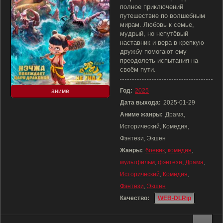
полное приключений
путешествие по волшебным
мирам. Любовь к семье,
мудрый, но непутёвый
наставник и вера в крепкую
дружбу помогают ему
преодолеть испытания на
своём пути.
Год:
2025
аниме
Дата выхода:
2025-01-29
Аниме жанры:
Драма,
Исторический, Комедия,
Фэнтези, Экшен
Жанры:
боевик
,
комедия
,
мультфильм
,
фэнтези
,
Драма
,
Исторический
,
Комедия
,
Фэнтези
,
Экшен
Качество:
WEB-DLRip