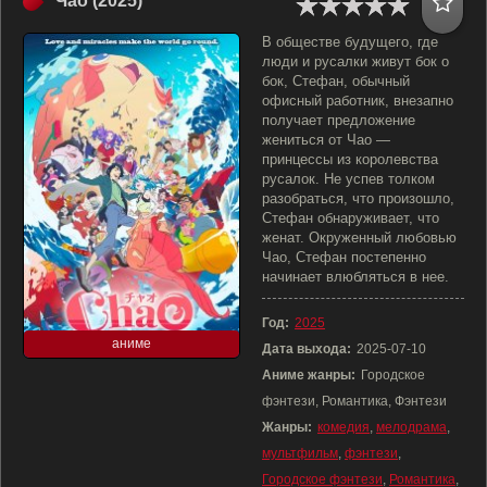
Чао (2025)
В обществе будущего, где
люди и русалки живут бок о
бок, Стефан, обычный
офисный работник, внезапно
получает предложение
жениться от Чао —
принцессы из королевства
русалок. Не успев толком
разобраться, что произошло,
Стефан обнаруживает, что
женат. Окруженный любовью
Чао, Стефан постепенно
начинает влюбляться в нее.
Год:
2025
аниме
Дата выхода:
2025-07-10
Аниме жанры:
Городское
фэнтези, Романтика, Фэнтези
Жанры:
комедия
,
мелодрама
,
мультфильм
,
фэнтези
,
Городское фэнтези
,
Романтика
,