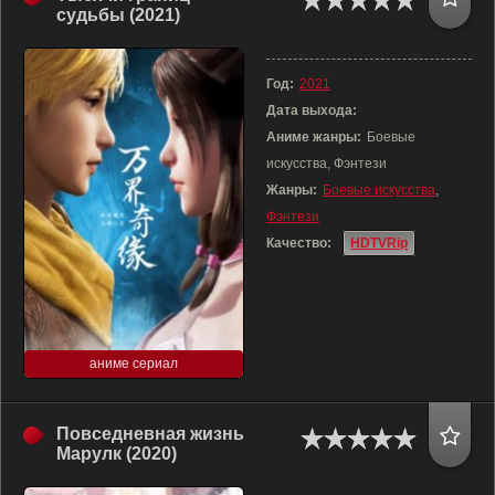
судьбы (2021)
Год:
2021
Дата выхода:
Аниме жанры:
Боевые
искусства, Фэнтези
Жанры:
Боевые искусства
,
Фэнтези
Качество:
HDTVRip
аниме сериал
Повседневная жизнь
Марулк (2020)