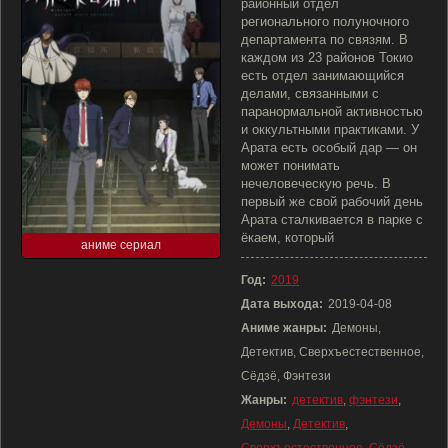
районный отдел
регионального полуночного
департамента по связям. В
каждом из 23 районов Токио
есть отдел занимающийся
делами, связанными с
паранормальной активностью
и оккультными практиками. У
Арата есть особый дар — он
может понимать
нечеловеческую речь. В
первый же свой рабочий день
Арата сталкивается в парке с
ёкаем, который
аниме сериал
Год:
2019
Дата выхода:
2019-04-08
Аниме жанры:
Демоны,
Детектив, Сверхъестественное,
Сёдзё, Фэнтези
Жанры:
детектив
,
фэнтези
,
Демоны
,
Детектив
,