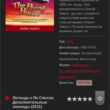
переносятся в прошлое на
2000 лет назад. Они
приземляются в Святой
Земле, где они становятся
свидетелями реальных
событий времен Нового
Завета. Путешественники во
аниме сериал
времени узнают об
Год:
1982
Дата выхода:
1982-04-05
Аниме жанры:
Исторический,
Приключения, Фантастика
Жанры:
фантастика
,
Исторический
,
Приключения
,
Фантастика
Качество:
HDTVRip
Легенда о Ло Сяохэе:
Дополнительные
эпизоды (2011)