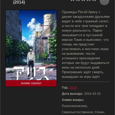
(2014)
Однажды Рёхэй Арису с
двумя закадычными друзьями
видит в небе странный салют,
а после все трое попадают в
новую реальность. Парни
оказываются в пустынной
версии Токио и выясняют, что
теперь им предстоит
участвовать в жестоких играх
на выживание, после
успешного прохождения
которых им будут выдаваться
визы на несколько дней.
Проигравших ждёт смерть,
вышедших из игры ждёт
аниме сериал
Год:
2014
Дата выхода:
2014-10-15
Аниме жанры:
Психологическое,
Сверхъестественное, Сёнен,