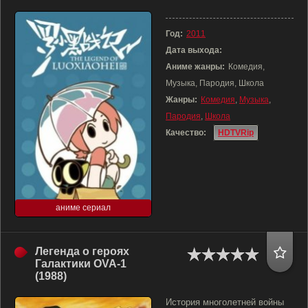
Год:
2011
Дата выхода:
Аниме жанры:
Комедия,
Музыка, Пародия, Школа
Жанры:
Комедия
,
Музыка
,
Пародия
,
Школа
Качество:
HDTVRip
аниме сериал
Легенда о героях
Галактики OVA-1
(1988)
История многолетней войны