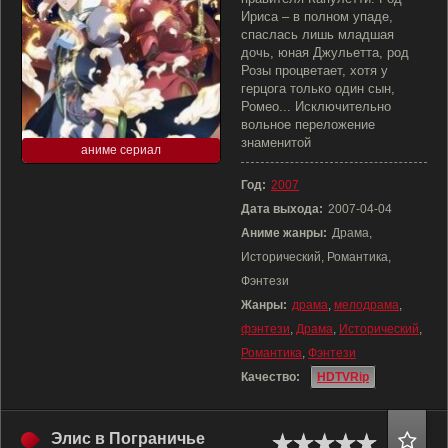
Ириса – в полном упаде,
спаслась лишь младшая
дочь, юная Джульетта, род
Розы процветает, хотя у
герцога только один сын,
Ромео... Исключительно
вольное переложение
знаменитой
аниме сериал
Год:
2007
Дата выхода:
2007-04-04
Аниме жанры:
Драма,
Исторический, Романтика,
Фэнтези
Жанры:
драма
,
мелодрама
,
фэнтези
,
Драма
,
Исторический
,
Романтика
,
Фэнтези
Качество:
HDTVRip
Элис в Пограничье