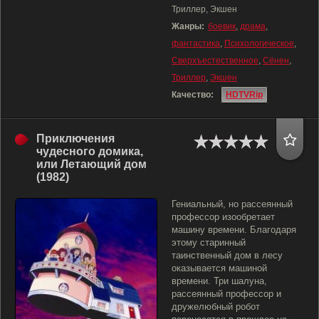
Триллер, Экшен
Жанры:
боевик
,
драма
,
фантастика
,
Психологическое
,
Сверхъестественное
,
Сёнен
,
Триллер
,
Экшен
Качество:
HDTVRip
Приключения
чудесного домика,
или Летающий дом
(1982)
Гениальный, но рассеянный
профессор изообретает
машину времени. Благодаря
этому старинный
таинственный дом в лесу
оказывается машиной
времени. Три шалуна,
рассеянный профессор и
дружелюбный робот