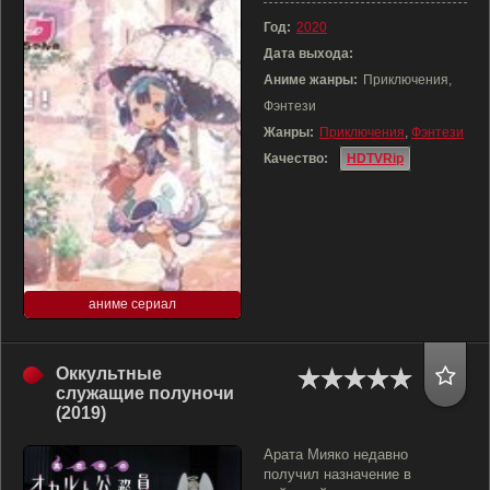
Год:
2020
Дата выхода:
Аниме жанры:
Приключения,
Фэнтези
Жанры:
Приключения
,
Фэнтези
Качество:
HDTVRip
аниме сериал
Оккультные
служащие полуночи
(2019)
Арата Мияко недавно
получил назначение в