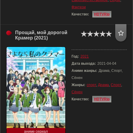
Сверхъестественное
,
Сёдзё
,
Фэнтези
Качество:
HDTVRip
Прощай, мой дорогой
Крамер (2021)
Год:
2021
Дата выхода:
2021-04-04
Аниме жанры:
Драма, Спорт,
Сёнен
Жанры:
спорт
,
Драма
,
Спорт
,
Сёнен
Качество:
HDTVRip
аниме сериал