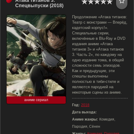
Атака титанов 3:
Спецвыпуски (2018)
Продолжение «Атака титанов:
Театр с монстрами — Вперёд,
кадетский корпус!».
Специальные серии,
включённые в Blu-Ray и DVD
издания аниме «Атака
титанов 3» и «Атака титанов
3. Часть 2», по каждому на
одно издание тома, в общей
сложности семь эпизодов.
Как и предыдущие, эти
спешлы выполнены
полностью в тиби-стиле и
являются пародией на
некоторые сцены из аниме.
аниме сериал
Год:
2018
Дата выхода:
Аниме жанры:
Комедия,
Пародия, Сёнен
Жанры:
Комедия
,
Пародия
,