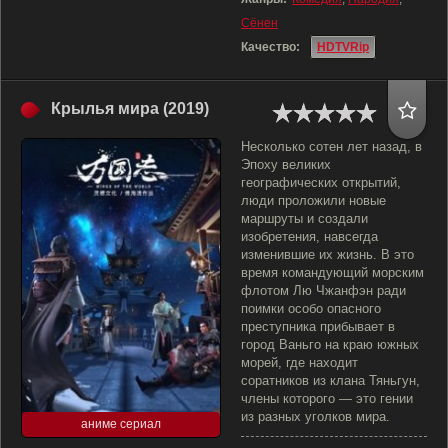
Сёнен
Качество:
HDTVRip
Крылья мира (2019)
Несколько сотен лет назад, в
Эпоху великих
географических открытий,
люди проложили новые
маршруты и создали
изобретения, навсегда
изменившие их жизнь. В это
время командующий морским
флотом Лю Чжанфэн ради
поимки особо опасного
преступника прибывает в
город Ваньго на краю южных
морей, где находит
соратников из клана Тяньгун,
члены которого — это гении
из разных уголков мира.
аниме сериал