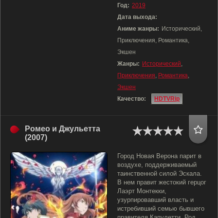
Год:
2019
Дата выхода:
Аниме жанры:
Исторический,
Приключения, Романтика,
Экшен
Жанры:
Исторический
,
Приключения
,
Романтика
,
Экшен
Качество:
HDTVRip
Ромео и Джульетта
(2007)
Город Новая Верона парит в
воздухе, поддерживаемый
таинственной силой Эскала.
В нем правит жестокий герцог
Лаэрт Монтекки,
узурпировавший власть и
истребивший семью бывшего
правителя Капулетти. Род