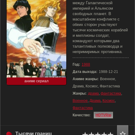
между Галактической
империей и Альянсом
свободных планет. В
масштабном конфликте с
обеих сторон участвуют
тысячи космических кораблей
и миллионы солдат,
командуют которыми два
талантливых полководца и
непримиримых противника.
Год:
1988
Дата выхода:
1988-12-21
Аниме жанры:
Военное,
аниме сериал
Драма, Космос, Фантастика
Жанры:
драма
,
фантастика
,
Военное
,
Драма
,
Космос
,
Фантастика
Качество:
HDTVRip
Тысячи границ