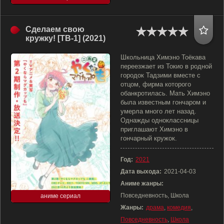
Сделаем свою
кружку! [ТВ-1] (2021)
Школьница Химэно Тоёкава
переезжает из Токио в родной
городок Тадзими вместе с
отцом, фирма которого
обанкротилась. Мать Химэно
была известным гончаром и
умерла много лет назад.
Однажды одноклассницы
приглашают Химэно в
гончарный кружок.
Год:
2021
Дата выхода:
2021-04-03
Аниме жанры:
Повседневность, Школа
аниме сериал
Жанры:
драма
,
комедия
,
Повседневность
,
Школа