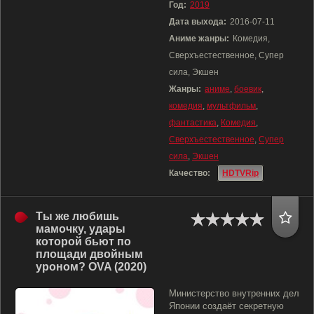
Год:
2019
Дата выхода:
2016-07-11
Аниме жанры:
Комедия,
Сверхъестественное, Супер
сила, Экшен
Жанры:
аниме
,
боевик
,
комедия
,
мультфильм
,
фантастика
,
Комедия
,
Сверхъестественное
,
Супер
сила
,
Экшен
Качество:
HDTVRip
Ты же любишь
мамочку, удары
которой бьют по
площади двойным
уроном? OVA (2020)
Министерство внутренних дел
Японии создаёт секретную