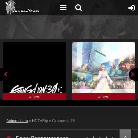
аниме
аниме
Anime-share
» HDTVRip » Страница 78