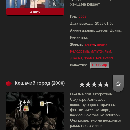
женщина решает
аниме
Год:
2013
Дата выхода:
2011-01-07
Аниме жанры:
Дзёсей, Драма,
Романтика
Жанры:
аниме
,
драма
,
мелодрама
,
мультфильм
,
Дзёсей
,
Драма
,
Романтика
Качество:
HDTVRip
Кошачий город (2006)
Га-ниме под авторством
Сакутаро Хагивары,
повествующее о мрачном
фантастическом мире,
населённом только кошками.
Оно разделено на несколько
рассказов о жизни