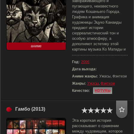
завораживающего и
пугающего, неизвестного
людям Кошачьего Города.
Графика и анимация
художницы Эцуко Канаиды
придают истории
сюрреалистический тон и
особую атмосферу, а
дополняют эстетику этой
аниме
картины музыка Ко Матиды и
Год:
2006
Дата выхода:
Аниме жанры:
Ужасы, Фэнтези
Жанры:
Ужасы
,
Фэнтези
Качество:
HDTVRip
Гамбо (2013)
Эта короткая история
рассказывает о сражении
между чудовищем, которое