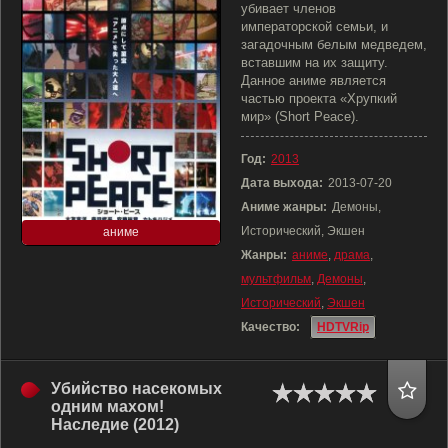
убивает членов
императорской семьи, и
загадочным белым медведем,
вставшим на их защиту.
Данное аниме является
частью проекта «Хрупкий
мир» (Short Peace).
Год:
2013
Дата выхода:
2013-07-20
Аниме жанры:
Демоны,
Исторический, Экшен
аниме
Жанры:
аниме
,
драма
,
мультфильм
,
Демоны
,
Исторический
,
Экшен
Качество:
HDTVRip
Убийство насекомых
одним махом!
Наследие (2012)