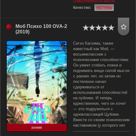
Повседневность
,
Школа
Качество:
HDTVRip
Моб Психо 100 OVA-2
(2019)
Сигэо Кагэяма, также
известный как Моб, —
восьмиклассник с
психическими способностями.
Он умеет сгибать ложки и
поднимать вещи силой мысли
с ранних лет, но затем он
постепенно начал
сдерживаться от
использования способностей
на публике. И теперь
единственное, чего он хочет
— это подружиться с
одноклассницей Цубоми.
Вместе со своим психическим
наставником (у которого нет
аниме