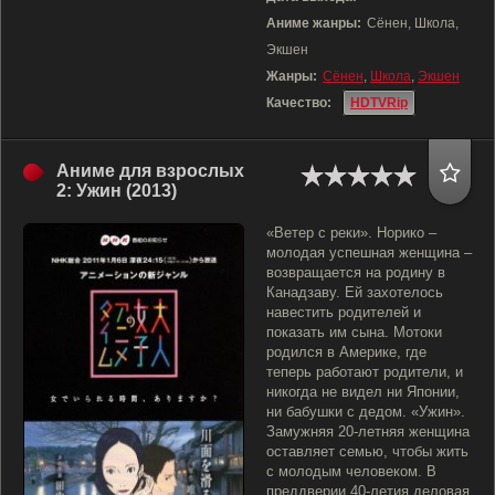
Аниме жанры:
Сёнен, Школа,
Экшен
Жанры:
Сёнен
,
Школа
,
Экшен
Качество:
HDTVRip
Аниме для взрослых
2: Ужин (2013)
«Ветер с реки». Норико –
молодая успешная женщина –
возвращается на родину в
Канадзаву. Ей захотелось
навестить родителей и
показать им сына. Мотоки
родился в Америке, где
теперь работают родители, и
никогда не видел ни Японии,
ни бабушки с дедом. «Ужин».
Замужняя 20-летняя женщина
оставляет семью, чтобы жить
с молодым человеком. В
преддверии 40-летия деловая