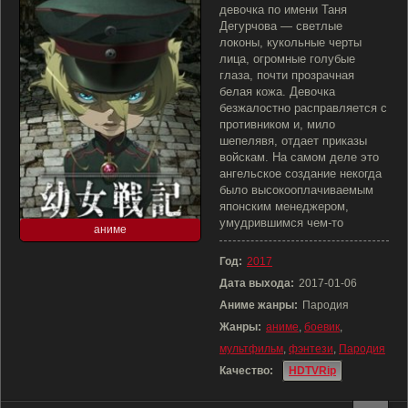
девочка по имени Таня
Дегурчова — светлые
локоны, кукольные черты
лица, огромные голубые
глаза, почти прозрачная
белая кожа. Девочка
безжалостно расправляется с
противником и, мило
шепелявя, отдает приказы
войскам. На самом деле это
ангельское создание некогда
было высокооплачиваемым
японским менеджером,
умудрившимся чем-то
аниме
Год:
2017
Дата выхода:
2017-01-06
Аниме жанры:
Пародия
Жанры:
аниме
,
боевик
,
мультфильм
,
фэнтези
,
Пародия
Качество:
HDTVRip