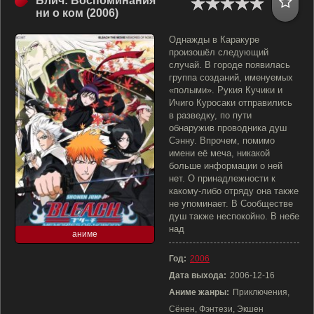
Блич: Воспоминания
ни о ком (2006)
Однажды в Каракуре
произошёл следующий
случай. В городе появилась
группа созданий, именуемых
«полыми». Рукия Кучики и
Ичиго Куросаки отправились
в разведку, по пути
обнаружив проводника душ
Сэнну. Впрочем, помимо
имени её меча, никакой
больше информации о ней
нет. О принадлежности к
какому-либо отряду она также
не упоминает. В Сообществе
душ также неспокойно. В небе
над
аниме
Год:
2006
Дата выхода:
2006-12-16
Аниме жанры:
Приключения,
Сёнен, Фэнтези, Экшен