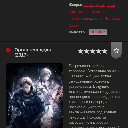
Жанры:
аниме
,
мультфильм
,
приключения
,
фэнтези
,
Приключения
,
Сёнен
,
Фэнтези
,
Экшен
Качество:
HDTVRip
Орган геноцида
(2017)
Разразилась война с
террором. Буквально за день
Сараево был уничтожен
самодельным ядерным
устройством. Ведущие
демократические государства
превращаются в государства
тотального надзора, и
развивающийся мир
захлебывается под волной
геноцида. Похоже, за
разрушением мировой
системы стоит таинственный