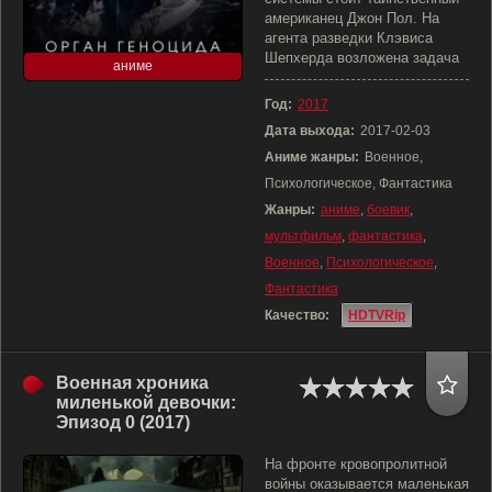
американец Джон Пол. На
агента разведки Клэвиса
Шепхерда возложена задача
аниме
Год:
2017
Дата выхода:
2017-02-03
Аниме жанры:
Военное,
Психологическое, Фантастика
Жанры:
аниме
,
боевик
,
мультфильм
,
фантастика
,
Военное
,
Психологическое
,
Фантастика
Качество:
HDTVRip
Военная хроника
миленькой девочки:
Эпизод 0 (2017)
На фронте кровопролитной
войны оказывается маленькая