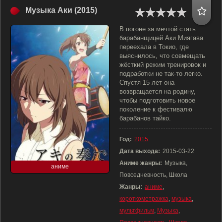
Музыка Аки (2015)
В погоне за мечтой стать
барабанщицей Аки Миягава
переехала в Токио, где
выяснилось, что совмещать
жёсткий режим тренировок и
подработки не так-то легко.
Спустя 15 лет она
возвращается на родину,
чтобы подготовить новое
поколение к фестивалю
барабанов тайко.
Год:
2015
Дата выхода:
2015-03-22
Аниме жанры:
Музыка,
аниме
Повседневность, Школа
Жанры:
аниме
,
короткометражка
,
музыка
,
мультфильм
,
Музыка
,