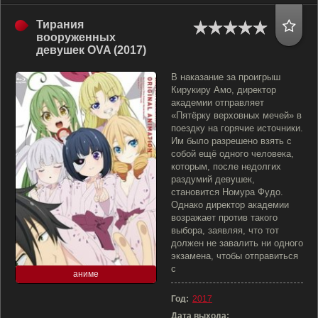
Тирания
вооруженных
девушек OVA (2017)
В наказание за проигрыш
Кирукиру Амо, директор
академии отправляет
«Пятёрку верховных мечей» в
поездку на горячие источники.
Им было разрешено взять с
собой ещё одного человека,
которым, после недолгих
раздумий девушек,
становится Номура Фудо.
Однако директор академии
возражает против такого
выбора, заявляя, что тот
должен не завалить ни одного
экзамена, чтобы отправиться
с
аниме
Год:
2017
Дата выхода: