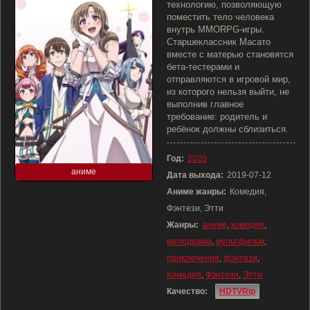
технологию, позволяющую
поместить тело человека
внутрь MMORPG-игры.
Старшеклассник Масато
вместе с матерью становятся
бета-тестерами и
отправляются в игровой мир,
из которого нельзя выйти, не
выполнив главное
требование: родитель и
ребёнок должны сблизиться.
Год:
2020
аниме
Дата выхода:
2019-07-12
Аниме жанры:
Комедия,
Фэнтези, Этти
Жанры:
аниме
,
комедия
,
мелодрама
,
мультфильм
,
приключения
,
фэнтези
,
Комедия
,
Фэнтези
,
Этти
Качество:
HDTVRip