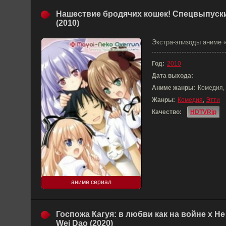
Нашествие бродячих кошек! Спецвыпуск
(2010)
Экстра-эпизоды аниме 
Год:
2010
Дата выхода:
Аниме жанры:
Комедия,
Жанры:
Комедия
,
Этти
Качество:
HDTVRip
аниме сериал
Госпожа Кагуя: в любви как на войне x He
Wei Dao (2020)