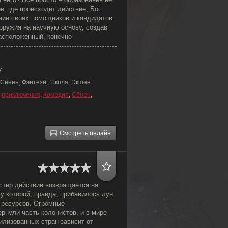
е, где происходит действие, Бог
ние своих помощников и кандидатов
оружия на научную основу, создав
асположенный, конечно
7
 Сёнен, Фэнтези, Школа, Экшен
,
приключения
,
Комедия
,
Сёнен
,
Смотреть онлайн
стер действие возвращается на
у которой, правда, прибавилось лун
 ресурсов. Огромные
ернули часть колонистов, и в мире
илизованных стран зависит от