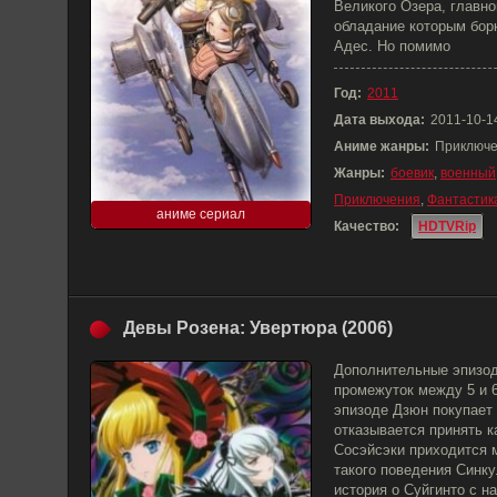
Великого Озера, главно
обладание которым бор
Адес. Но помимо
Год:
2011
Дата выхода:
2011-10-1
Аниме жанры:
Приключе
Жанры:
боевик
,
военный
Приключения
,
Фантастик
аниме сериал
Качество:
HDTVRip
Девы Розена: Увертюра (2006)
Дополнительные эпизод
промежуток между 5 и 6
эпизоде Дзюн покупает 
отказывается принять к
Сосэйсэки приходится 
такого поведения Синку
история о Суйгинто с н