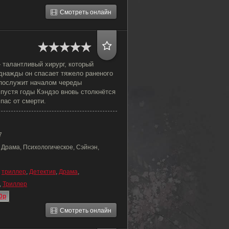
Смотреть онлайн
 талантливый хирург, который
Однажды он спасает тяжело раненого
 послужит началом череды
спустя годы Кэндзо вновь столкнётся
спас от смерти.
7
 Драма, Психологическое, Сэйнэн,
,
триллер
,
Детектив
,
Драма
,
,
Триллер
0p
Смотреть онлайн