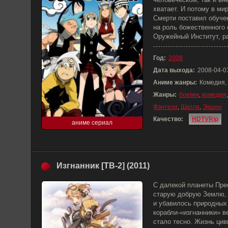
хватает. И потому в мир
Смерти поставил обуче
на роль божественного 
Оружейный Институт, р
Год:
2008
Дата выхода:
2008-04-0
Аниме жанры:
Комедия,
Жанры:
боевик
,
комедия
Фэнтези
,
Школа
,
Экшен
Качество:
HDTVRip
аниме сериал
Изгнанник [ТВ-2] (2011)
С далекой планеты Пре
старую добрую Землю, 
и убавилось природных
корабли-«изгнанники» в
стало тесно. Жизнь цив