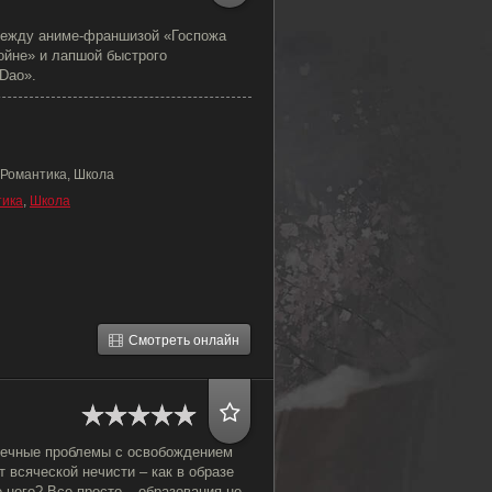
между аниме-франшизой «Госпожа
войне» и лапшой быстрого
Dao».
 Романтика, Школа
тика
,
Школа
Смотреть онлайн
вечные проблемы с освобождением
т всяческой нечисти – как в образе
е него? Все просто – образования не