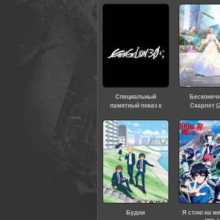
0
1
2
3
4
5
Специальный
Бесконеч
памятный показ к
Скарлет (
тридцатилетию
«Евангелиона» (2026)
Будни
Я стою на м