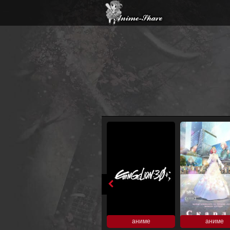
аниме
аниме