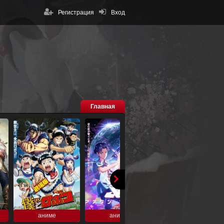
Регистрация
Вход
Главная
аниме
аниме
аниме