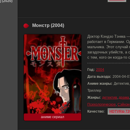
] (2020)
Монстр (2004)
Доктор Кэндзо Тэнма —
работает в Германии. 
мальчика. Этот случай
загадочных убийств, а 
с тем, кого он когда-то 
Год:
2004
Дата выхода:
2004-04-0
Аниме жанры:
Детектив,
Триллер
Жанры:
детектив
,
драма
Психологическое
,
Сэйнэн
Качество:
HDTVRip 72
аниме сериал