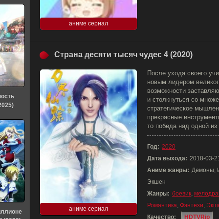
аниме сериал
Страна десяти тысяч чудес 4 (2020)
После ухода своего уч
новым лидером великог
возможности заставляю
ность
и столкнуться со множе
2025)
стратегическое мышлен
прекрасные инструмент
то победа над одной из
Год:
2020
Дата выхода:
2018-03-2
Аниме жанры:
Демоны, 
Экшен
Жанры:
боевик
,
мелодра
Романтика
,
Фэнтези
,
Экш
аниме сериал
иллионе
Качество:
HDTVRip