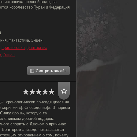
го источника пресной воды, за
ются королевство Туран и Федерация
4
ния, Фантастика, Экшен
,
приключения
,
фантастика
,
а
,
Экшен
Смотреть онлайн
ы, хронологически приходящиеся на
 сериями «]: Сновидение]». В первом
Синку брошь, которую та
ак слишком дорогой подарок.
много спорить с Дзюном о причинах
. Во втором эпизоде показывается
астоящим откровением о том, почему