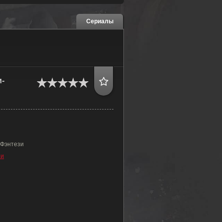
Сериалы
-
 Фэнтези
зи