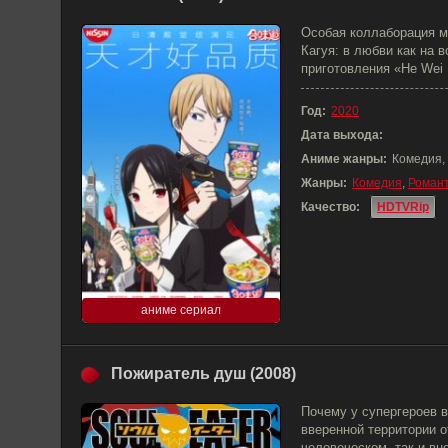
Особая коллаборация 
Кагуя: в любви как на 
приготовления «He Wei 
Год:
2020
Дата выхода:
Аниме жанры:
Комедия,
Жанры:
Комедия
,
Роман
Качество:
HDTVRip
аниме сериал
Пожиратель душ (2008)
Почему у супергероев 
вверенной территории о
человеческом, так и вн