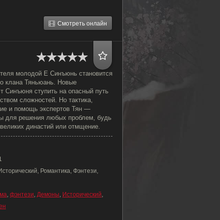
Смотреть онлайн
ителя молодой Е Синъюнь становится
о клана Тяньюань. Новые
т Синъюня ступить на опасный путь
ством сложностей. Но тактика,
ие и помощь экспертов Тян —
ы для решения любых проблем, будь
 великих династий или отмщение.
1
Исторический, Романтика, Фэнтези,
ма
,
фэнтези
,
Демоны
,
Исторический
,
ен