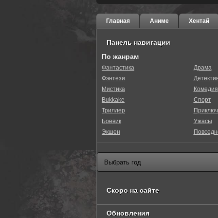
Главная
Аниме
Хентай
Панель навигации
По жанрам
Фантастика
Драма
Фэнтези
Детекти
0
1
2
3
4
5
Мистика
Комедия
Bukkake
Спорт
Триллер
Приключ
Боевик
Ужасы
Экшен
Повседн
Скоро на сайте
Обновления