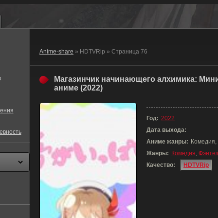
Anime-share
» HDTVRip » Страница 76
в
Магазинчик начинающего алхимика: Мини
аниме (2022)
ения
Год:
2022
Дата выхода:
евность
Аниме жанры:
Комедия,
Жанры:
Комедия
,
Фэнте
Качество:
HDTVRip