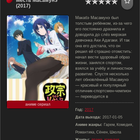
Месть Масамунэ
(2017)
Макабэ Масамунэ был
толстым ребёнком, из-за чего
его постоянно дразнила и
доводила до слёз мерзкая
девчонка Аки Адагаки. И так
она его достала, что он
решил ей страшно отомстить:
начал вести здоровый образ
жизни, занялся спортом,
взялся за учёбу и личностное
развитие. Спустя несколько
лет обновлённый Масамунэ
— красивый и популярный
отличник-спортсмен-чемпион
— переводится в
аниме сериал
Год:
2017
Дата выхода:
2017-01-05
Аниме жанры:
Гарем, Комедия,
Романтика, Сёнен, Школа
Жанры:
драма
,
комедия
,