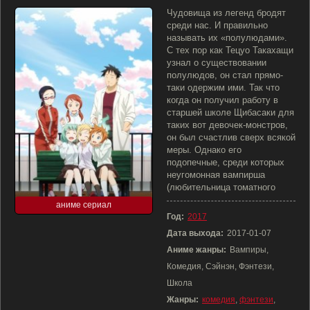
Чудовища из легенд бродят
среди нас. И правильно
называть их «полулюдами».
С тех пор как Тецуо Такахащи
узнал о существовании
полулюдов, он стал прямо-
таки одержим ими. Так что
когда он получил работу в
старшей школе Щибасаки для
таких вот девочек-монстров,
он был счастлив сверх всякой
меры. Однако его
подопечные, среди которых
неугомонная вампирша
(любительница томатного
аниме сериал
Год:
2017
Дата выхода:
2017-01-07
Аниме жанры:
Вампиры,
Комедия, Сэйнэн, Фэнтези,
Школа
Жанры:
комедия
,
фэнтези
,