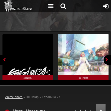
аниме
аниме
Anime-share
» HDTVRip » Страница 77