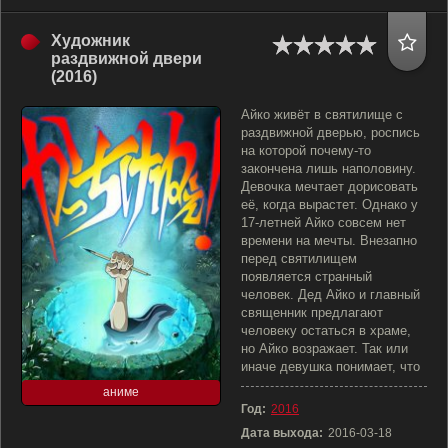
Художник
раздвижной двери
(2016)
Айко живёт в святилище с
раздвижной дверью, роспись
на которой почему-то
закончена лишь наполовину.
Девочка мечтает дорисовать
её, когда вырастет. Однако у
17-летней Айко совсем нет
времени на мечты. Внезапно
перед святилищем
появляется странный
человек. Дед Айко и главный
священник предлагают
человеку остаться в храме,
но Айко возражает. Так или
иначе девушка понимает, что
аниме
Год:
2016
Дата выхода:
2016-03-18