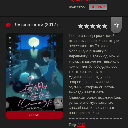
Сёдзё-ай
,
Школа
Качество:
HDTVRip
Лу за стеной (2017)
После развода родителей
старшеклассник Каи с отцом
переезжает из Токио в
маленькую рыбацкую
деревушку. Парень одинок и
угрюм, в школе нет никого, с
кем он мог бы обсудить всё
то, что его волнует.
Единственная отдушина
подростка — сочинение
музыки, которую он потом
выкладывает в сеть.
Однажды одноклассники Кая,
узнав о его музыкальных
способностях, зовут его в
свою группу. Каи
аниме
Год:
2017