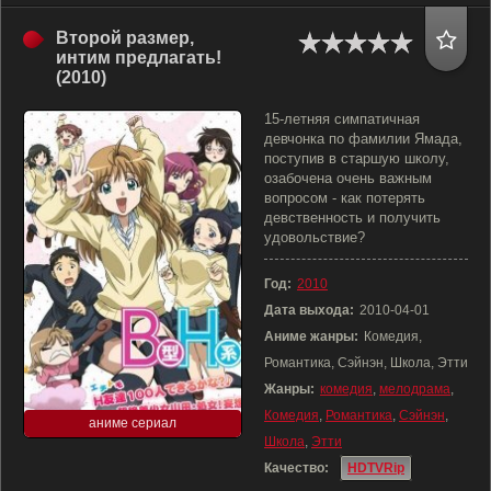
Второй размер,
интим предлагать!
(2010)
15-летняя симпатичная
девчонка по фамилии Ямада,
поступив в старшую школу,
озабочена очень важным
вопросом - как потерять
девственность и получить
удовольствие?
Год:
2010
Дата выхода:
2010-04-01
Аниме жанры:
Комедия,
Романтика, Сэйнэн, Школа, Этти
Жанры:
комедия
,
мелодрама
,
Комедия
,
Романтика
,
Сэйнэн
,
аниме сериал
Школа
,
Этти
Качество:
HDTVRip