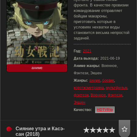
фронта. В качестве провизии
командование отправляет
бойцам макароны,
приготовить которые в
условиях нехватки воды
становится весьма непростой
задачей.
Год:
2021
Дата выхода:
2021-06-19
Аниме жанры:
Военное,
аниме
Фэнтези, Экшен
Жанры:
аниме
,
боевик
,
короткометражка
,
мультфильм
,
фэнтези
,
Военное
,
Фэнтези
,
Экшен
Качество:
HDTVRip
Сияние утра и Касэ-
сан (2018)