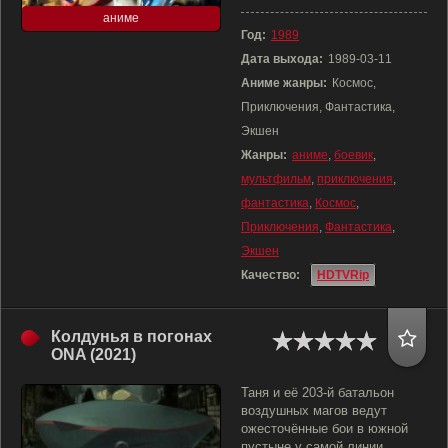
аниме
Год:
1989
Дата выхода:
1989-03-11
Аниме жанры:
Космос,
Приключения, Фантастика,
Экшен
Жанры:
аниме
,
боевик
,
мультфильм
,
приключения
,
фантастика
,
Космос
,
Приключения
,
Фантастика
,
Экшен
Качество:
HDTVRip
Колдунья в погонах
ONA (2021)
Таня и её 203-й батальон
воздушных магов ведут
ожесточённые бои в южной
пустыне у самой линии