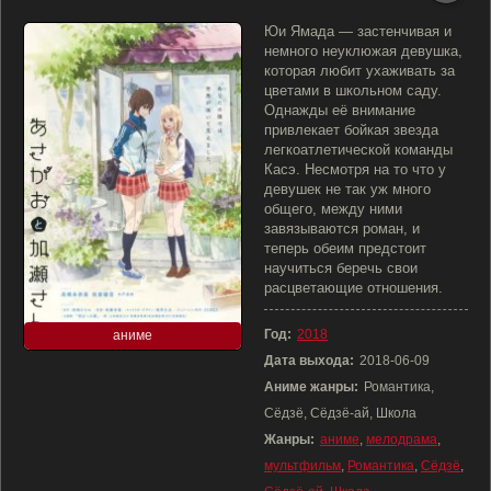
Юи Ямада — застенчивая и
немного неуклюжая девушка,
которая любит ухаживать за
цветами в школьном саду.
Однажды её внимание
привлекает бойкая звезда
легкоатлетической команды
Касэ. Несмотря на то что у
девушек не так уж много
общего, между ними
завязываются роман, и
теперь обеим предстоит
научиться беречь свои
расцветающие отношения.
Год:
2018
аниме
Дата выхода:
2018-06-09
Аниме жанры:
Романтика,
Сёдзё, Сёдзё-ай, Школа
Жанры:
аниме
,
мелодрама
,
мультфильм
,
Романтика
,
Сёдзё
,