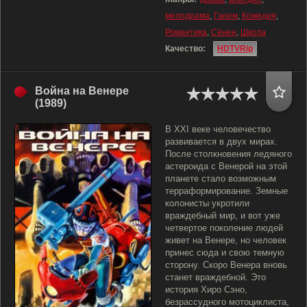
мелодрама
,
Гарем
,
Комедия
,
Романтика
,
Сёнен
,
Школа
Качество:
HDTVRip
Война на Венере
(1989)
В XXI веке человечество
развивается в двух мирах.
После столкновения ледяного
астероида с Венерой на этой
планете стало возможным
терраформирование. Земные
колонисты укротили
враждебный мир, и вот уже
четвертое поколение людей
живет на Венере, но человек
принес сюда и свою темную
сторону. Скоро Венера вновь
станет враждебной. Это
история Хиро Сэно,
безрассудного мотоциклиста,