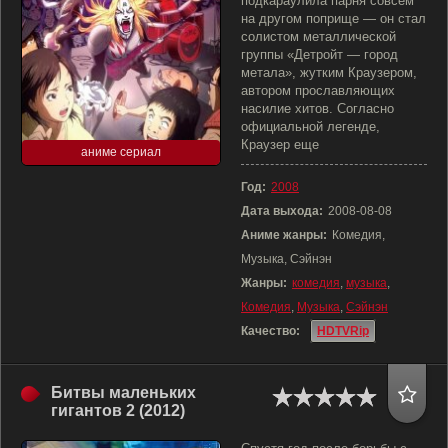
подкараулила парня совсем
на другом поприще — он стал
солистом металлической
группы «Детройт — город
метала», жутким Краузером,
автором прославляющих
насилие хитов. Согласно
официальной легенде,
Краузер еще
аниме сериал
Год:
2008
Дата выхода:
2008-08-08
Аниме жанры:
Комедия,
Музыка, Сэйнэн
Жанры:
комедия
,
музыка
,
Комедия
,
Музыка
,
Сэйнэн
Качество:
HDTVRip
Битвы маленьких
гигантов 2 (2012)