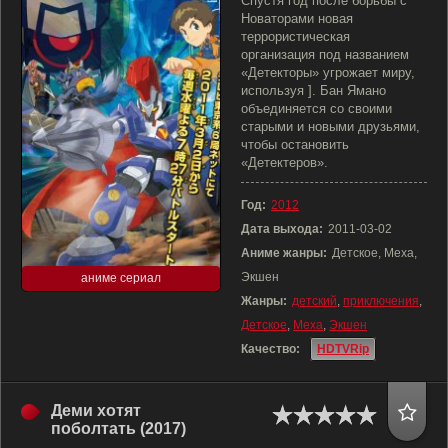
Спустя год после борьбы с
Новаторами новая
террористическая
организация под названием
«Детекторы» угрожает миру,
используя ]. Бан Ямано
объединяется со своими
старыми и новыми друзьями,
чтобы остановить
«Детектеров».
Год:
2012
Дата выхода:
2011-03-02
Аниме жанры:
Детское, Меха,
Экшен
аниме сериал
Жанры:
детский
,
приключения
,
Детское
,
Меха
,
Экшен
Качество:
HDTVRip
Деми хотят
поболтать (2017)