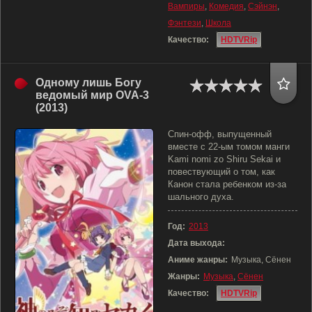
Вампиры
,
Комедия
,
Сэйнэн
,
Фэнтези
,
Школа
Качество:
HDTVRip
Одному лишь Богу
ведомый мир OVA-3
(2013)
Спин-офф, выпущенный
вместе с 22-ым томом манги
Kami nomi zo Shiru Sekai и
повествующий о том, как
Канон стала ребенком из-за
шального духа.
Год:
2013
Дата выхода:
Аниме жанры:
Музыка, Сёнен
Жанры:
Музыка
,
Сёнен
Качество:
HDTVRip