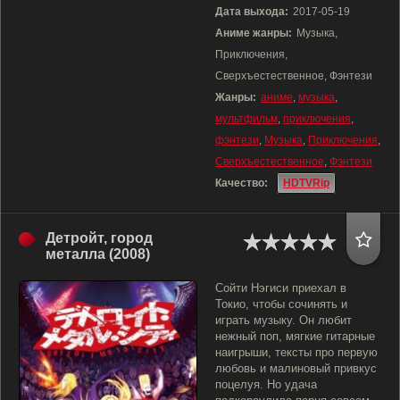
Дата выхода:
2017-05-19
Аниме жанры:
Музыка,
Приключения,
Сверхъестественное, Фэнтези
Жанры:
аниме
,
музыка
,
мультфильм
,
приключения
,
фэнтези
,
Музыка
,
Приключения
,
Сверхъестественное
,
Фэнтези
Качество:
HDTVRip
Детройт, город
металла (2008)
Сойти Нэгиси приехал в
Токио, чтобы сочинять и
играть музыку. Он любит
нежный поп, мягкие гитарные
наигрыши, тексты про первую
любовь и малиновый привкус
поцелуя. Но удача