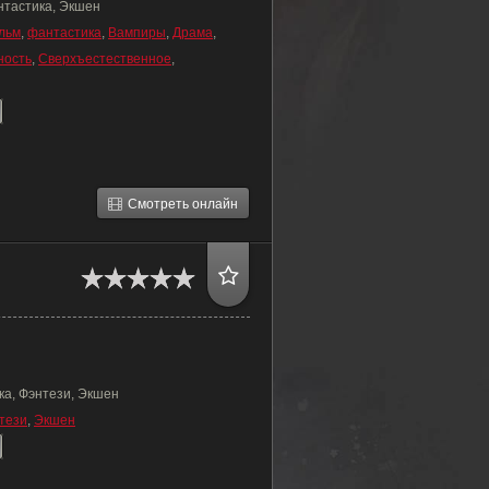
нтастика, Экшен
льм
,
фантастика
,
Вампиры
,
Драма
,
ность
,
Сверхъестественное
,
Смотреть онлайн
ка, Фэнтези, Экшен
тези
,
Экшен