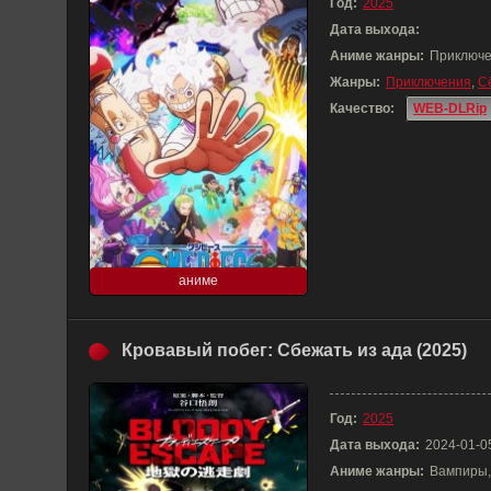
Год:
2025
Дата выхода:
Аниме жанры:
Приключе
Жанры:
Приключения
,
С
Качество:
WEB-DLRip
аниме
Кровавый побег: Сбежать из ада (2025)
Год:
2025
Дата выхода:
2024-01-0
Аниме жанры:
Вампиры,