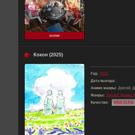
аниме
Кокон (2025)
Год:
2025
Дата выхода:
Аниме жанры:
Дзёсей, 
Жанры:
Дзёсей
,
Драма
,
Качество:
WEB-DLRip