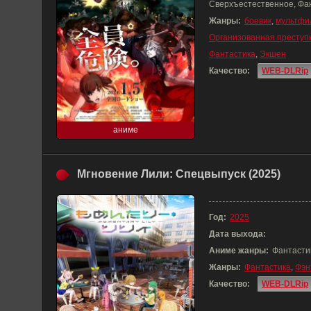
Сверхъестественное, Фа
Жанры:
боевик
,
мультфи
Организованная преступ
Фантастика
,
Экшен
Качество:
WEB-DLRip
аниме
Мгновение Лили: Спецвыпуск (2025)
Год:
2025
Дата выхода:
Аниме жанры:
Фантасти
Жанры:
Фантастика
,
Фэн
Качество:
WEB-DLRip