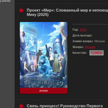
] (2020)
Проект «Мир»: Сломанный мир и непою
Мику (2025)
Год:
2025
Дата выхода:
Аниме жанры:
Музыка
Жанры:
Музыка
Качество:
CAMRip
аниме
Связь принцесс! Руководство Первого