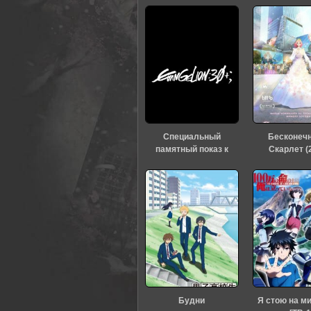
0
1
2
3
4
5
Специальный
Бесконеч
памятный показ к
Скарлет (
тридцатилетию
«Евангелиона» (2026)
Будни
Я стою на м