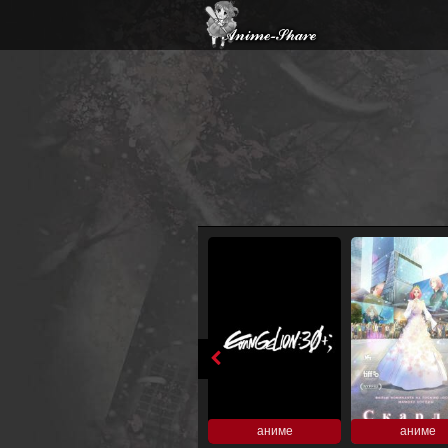
аниме
аниме