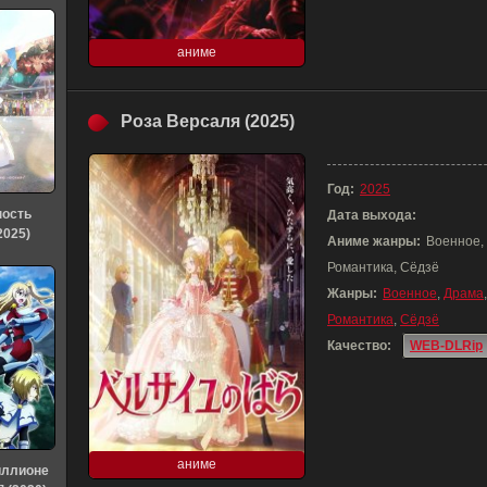
аниме
Роза Версаля (2025)
Год:
2025
ность
Дата выхода:
2025)
Аниме жанры:
Военное, 
Романтика, Сёдзё
Жанры:
Военное
,
Драма
Романтика
,
Сёдзё
Качество:
WEB-DLRip
аниме
иллионе