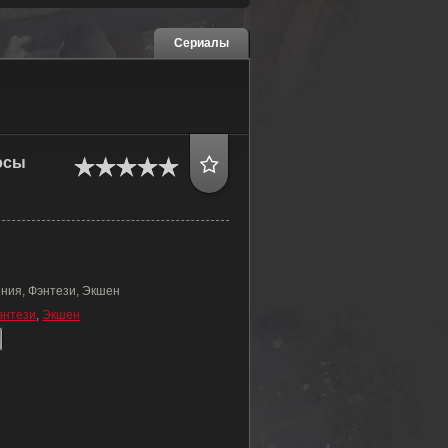
Сериалы
эсы
ния, Фэнтези, Экшен
энтези
,
Экшен