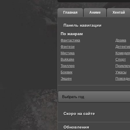
Главная
Аниме
Хентай
Панель навигации
По жанрам
Фантастика
Драма
Фэнтези
Детекти
0
1
2
3
4
5
Мистика
Комедия
Bukkake
Спорт
Триллер
Приключ
Боевик
Ужасы
Экшен
Повседн
Скоро на сайте
Обновления