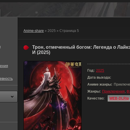
Anime-share
» 2025 » Страница 5
в
Трон, отмеченный богом: Легенда о Лайк
И (2025)
ения
Год:
2025
Дата выхода:
евность
Аниме жанры:
Приключе
Жанры:
Приключения
,
Ф
Качество:
WEB-DLRip