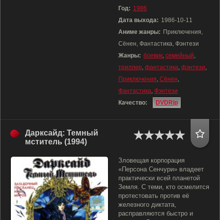
Год:
1986
Дата выхода:
1986-10-11
Аниме жанры:
Приключения,
Сёнен, Фантастика, Фэнтези
Жанры:
боевик
,
семейный
,
триллер
,
фантастика
,
фэнтези
,
Приключения
,
Сёнен
,
Фантастика
,
Фэнтези
Качество:
DVDRip
Дарксайд: Темный
мститель (1994)
Зловещая корпорация
«Персона Сенчури» владеет
практически всей планетой
Земля. С теми, кто осмелится
протестовать против её
железного диктата,
расправляются быстро и