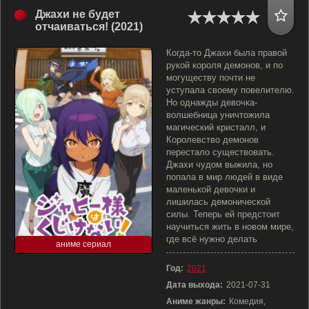
Джахи не будет
отчаиваться! (2021)
Когда-то Джахи была правой
рукой короля демонов, и по
могуществу почти не
уступала своему повелителю.
Но однажды девочка-
волшебница уничтожила
магический кристалл, и
Королевство демонов
перестало существовать.
Джахи чудом выжила, но
попала в мир людей в виде
маленькой девочки и
лишилась демонической
силы. Теперь ей предстоит
научиться жить в новом мире,
где всё нужно делать
аниме сериал
Год:
2021
Дата выхода:
2021-07-31
Аниме жанры:
Комедия,