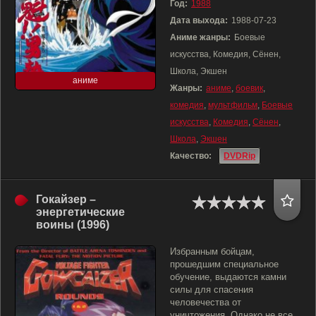
Год:
1988
Дата выхода:
1988-07-23
Аниме жанры:
Боевые
искусства, Комедия, Сёнен,
Школа, Экшен
аниме
Жанры:
аниме
,
боевик
,
комедия
,
мультфильм
,
Боевые
искусства
,
Комедия
,
Сёнен
,
Школа
,
Экшен
Качество:
DVDRip
Гокайзер –
энергетические
воины (1996)
Избранным бойцам,
прошедшим специальное
обучение, выдаются камни
силы для спасения
человечества от
уничтожения. Однако не все