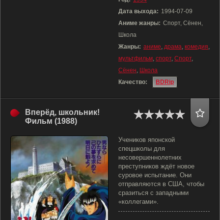
Дата выхода:
1994-07-09
Аниме жанры:
Спорт, Сёнен,
Школа
Жанры:
аниме
,
драма
,
комедия
,
мультфильм
,
спорт
,
Спорт
,
Сёнен
,
Школа
Качество:
BDRip
Вперёд, школьник!
Фильм (1988)
Учеников японской
спецшколы для
несовершеннолетних
преступников ждёт новое
суровое испытание. Они
отправляются в США, чтобы
сразиться с западными
«коллегами».