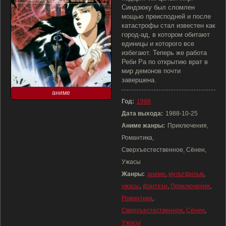
Синдзюку был сломлен
мощью преисподней и после
катастрофы стал известен как
город-ад, в котором обитают
единицы и которого все
избегают. Теперь же работа
Реби Ра по открытию врат в
мир демонов почти
завершена.
аниме
Год:
1988
Дата выхода:
1988-10-25
Аниме жанры:
Приключения,
Романтика,
Сверхъестественное, Сёнен,
Ужасы
Жанры:
аниме
,
мультфильм
,
ужасы
,
фэнтези
,
Приключения
,
Романтика
,
Сверхъестественное
,
Сёнен
,
Ужасы