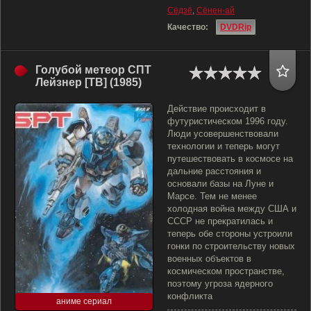
Сёдзё
,
Сёнен-ай
Качество:
DVDRip
Голубой метеор СПТ
Лейзнер [ТВ] (1985)
Действие происходит в
футуристическом 1996 году.
Люди усовершенствовали
технологии и теперь могут
путешествовать в космосе на
дальние расстояния и
основали базы на Луне и
Марсе. Тем не менее
холодная война между США и
СССР не прекратилась и
теперь обе стороны устроили
гонки по строительству новых
военных объектов в
космическом пространстве,
поэтому угроза ядерного
конфликта
аниме сериал