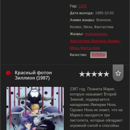
Год:
1985
Дата выхода:
1985-10-03
Аниме жанры:
Военное,
Космос, Меха, Фантастика
Жанры:
приключения
,
фантастика
,
Военное
,
Космос
,
Меха
,
Фантастика
Качество:
DVDRip
Красный фотон
Зиллион (1987)
2387 год. Планета Марис,
которую называют Второй
Землей, подвергается
нападению Империи Ноза.
Однако Ноза не знают, что на
Марисе находятся три
пистолета, которые обладают
огромной силой и способны