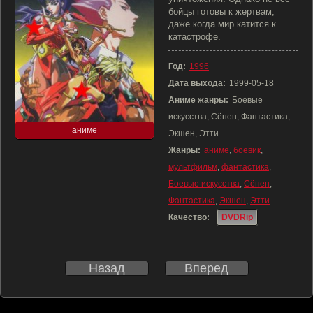
бойцы готовы к жертвам,
даже когда мир катится к
катастрофе.
Год:
1996
Дата выхода:
1999-05-18
Аниме жанры:
Боевые
искусства, Сёнен, Фантастика,
аниме
Экшен, Этти
Жанры:
аниме
,
боевик
,
мультфильм
,
фантастика
,
Боевые искусства
,
Сёнен
,
Фантастика
,
Экшен
,
Этти
Качество:
DVDRip
Назад
Вперед