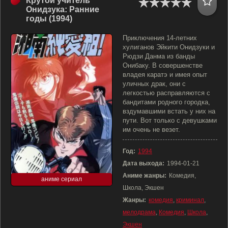
Крутой учитель
Онидзука: Ранние
годы (1994)
Приключения 14-летних
хулиганов Эйкити Онидзуки и
Рюдзи Данма из банды
Онибаку. В совершенстве
владея каратэ и имея опыт
уличных драк, они с
легкостью расправляются с
бандитами родного городка,
вздумавшими встать у них на
пути. Вот только с девушками
им очень не везет.
Год:
1994
Дата выхода:
1994-01-21
Аниме жанры:
Комедия,
аниме сериал
Школа, Экшен
Жанры:
комедия
,
криминал
,
мелодрама
,
Комедия
,
Школа
,
Экшен