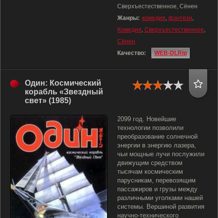
Сверхъестественное, Сёнен
Жанры:
комедия
,
фэнтези
,
Комедия
,
Сверхъестественное
,
Сёнен
Качество:
WEB-DLRip
Один: Космический
корабль «Звездный
свет» (1985)
2099 год. Новейшие
технологии позволили
преобразование солнечной
энергии в энергию лазера,
чьи мощные лучи послужили
движущим средством
тысячам космическим
парусникам, перевозящим
пассажиров и грузы между
различными уголками нашей
системы. Вершиной развития
научно-технического