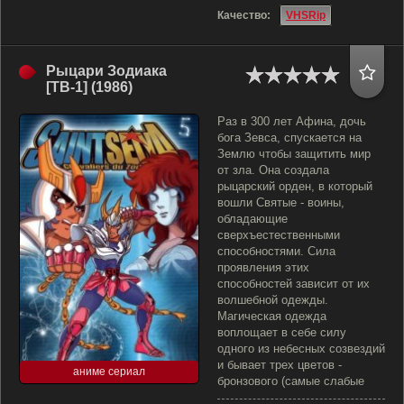
Качество:
VHSRip
Рыцари Зодиака
[ТВ-1] (1986)
Раз в 300 лет Афина, дочь
бога Зевса, спускается на
Землю чтобы защитить мир
от зла. Она создала
рыцарский орден, в который
вошли Святые - воины,
обладающие
сверхъестественными
способностями. Сила
проявления этих
способностей зависит от их
волшебной одежды.
Магическая одежда
воплощает в себе силу
одного из небесных созвездий
и бывает трех цветов -
аниме сериал
бронзового (самые слабые