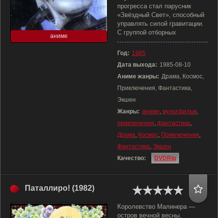
прогресса стал парусник
«Звёздный Свет», способный
управлять силой гравитации.
С группой отборных
аниме
Год:
1985
Дата выхода:
1985-08-10
Аниме жанры:
Драма, Космос,
Приключения, Фантастика,
Экшен
Жанры:
аниме
,
мультфильм
,
приключения
,
фантастика
,
Драма
,
Космос
,
Приключения
,
Фантастика
,
Экшен
Качество:
DVDRip
Паталлиро! (1982)
Королевство Малинера —
остров вечной весны,