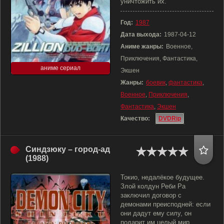
уничтожить их.
Год:
1987
Дата выхода:
1987-04-12
Аниме жанры:
Военное,
Приключения, Фантастика,
аниме сериал
Экшен
Жанры:
боевик
,
фантастика
,
Военное
,
Приключения
,
Фантастика
,
Экшен
Качество:
DVDRip
Синдзюку – город-ад
(1988)
Токио, недалёкое будущее.
Злой колдун Реби Ра
заключил договор с
демонами преисподней: если
они дадут ему силу, он
подарит им целый мир.