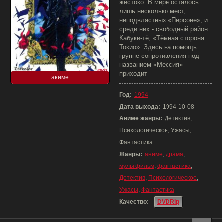
жестоко. В мире осталось
лишь несколько мест,
неподвластных «Персоне», и
среди них - свободный район
Кабуки-тё, «Тёмная сторона
Токио». Здесь на помощь
группе сопротивления под
названием «Мессия»
приходит
аниме
Год:
1994
Дата выхода:
1994-10-08
Аниме жанры:
Детектив,
Психологическое, Ужасы,
Фантастика
Жанры:
аниме
,
драма
,
мультфильм
,
фантастика
,
Детектив
,
Психологическое
,
Ужасы
,
Фантастика
Качество:
DVDRip