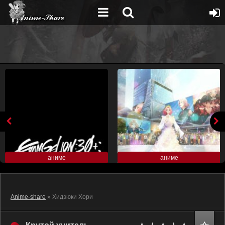
аниме
аниме
Anime-share
» Хидэюки Хори