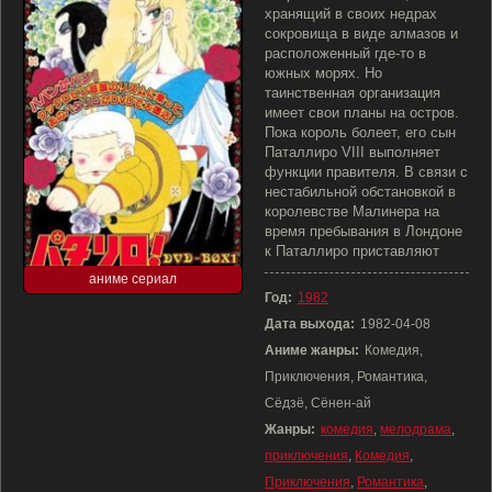
хранящий в своих недрах
сокровища в виде алмазов и
расположенный где-то в
южных морях. Но
таинственная организация
имеет свои планы на остров.
Пока король болеет, его сын
Паталлиро VIII выполняет
функции правителя. В связи с
нестабильной обстановкой в
королевстве Малинера на
время пребывания в Лондоне
к Паталлиро приставляют
аниме сериал
Год:
1982
Дата выхода:
1982-04-08
Аниме жанры:
Комедия,
Приключения, Романтика,
Сёдзё, Сёнен-ай
Жанры:
комедия
,
мелодрама
,
приключения
,
Комедия
,
Приключения
,
Романтика
,