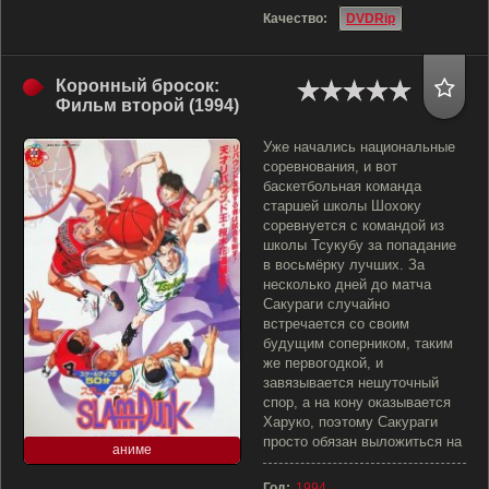
Качество:
DVDRip
Коронный бросок:
Фильм второй (1994)
Уже начались национальные
соревнования, и вот
баскетбольная команда
старшей школы Шохоку
соревнуется с командой из
школы Тсукубу за попадание
в восьмёрку лучших. За
несколько дней до матча
Сакураги случайно
встречается со своим
будущим соперником, таким
же первогодкой, и
завязывается нешуточный
спор, а на кону оказывается
Харуко, поэтому Сакураги
просто обязан выложиться на
аниме
Год:
1994