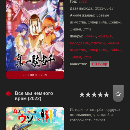
Год:
2022
Дата выхода:
2022-05-17
Аниме жанры:
Боевые
искусства, Супер сила, Сэйнэн,
Экшен, Этти
Жанры:
боевик
,
комедия
,
мелодрама
,
фэнтези
,
Боевые
искусства
,
Супер сила
,
Сэйнэн
,
Экшен
,
Этти
Качество:
HDTVRip
аниме сериал
Все мы немного
врём (2022)
История о четырёх подругах-
школьницах, у каждой из
которой есть секрет.