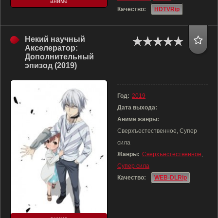
аниме
Качество:
HDTVRip
Некий научный
Акселератор:
Дополнительный
эпизод (2019)
Год:
2019
Дата выхода:
Аниме жанры:
Сверхъестественное, Супер
сила
Жанры:
Сверхъестественное
,
Супер сила
Качество:
WEB-DLRip