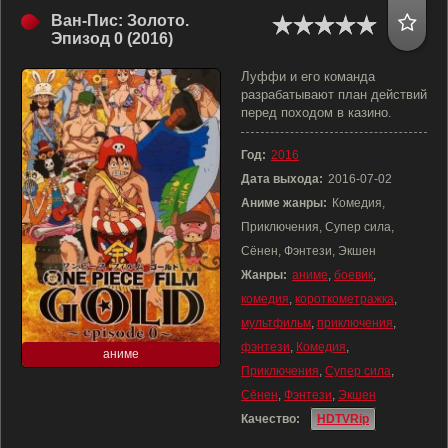
Ван-Пис: Золото.
Эпизод 0 (2016)
Луффи и его команда
разрабатывают план действий
перед походом в казино.
Год:
2016
Дата выхода:
2016-07-02
Аниме жанры:
Комедия,
Приключения, Супер сила,
Сёнен, Фэнтези, Экшен
Жанры:
аниме
,
боевик
,
комедия
,
короткометражка
,
мультфильм
,
приключения
,
фэнтези
,
Комедия
,
аниме
Приключения
,
Супер сила
,
Сёнен
,
Фэнтези
,
Экшен
Качество:
HDTVRip