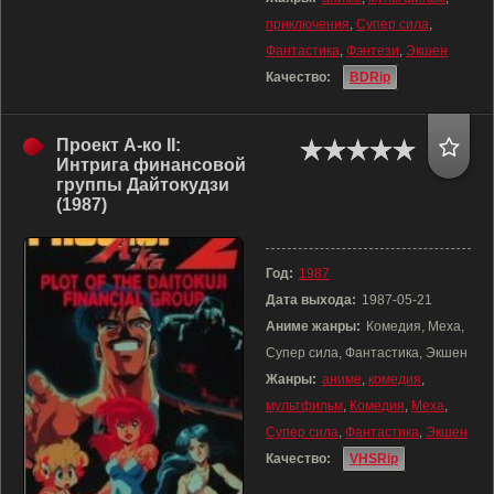
приключения
,
Супер сила
,
Фантастика
,
Фэнтези
,
Экшен
Качество:
BDRip
Проект А-ко II:
Интрига финансовой
группы Дайтокудзи
(1987)
Год:
1987
Дата выхода:
1987-05-21
Аниме жанры:
Комедия, Меха,
Супер сила, Фантастика, Экшен
Жанры:
аниме
,
комедия
,
мультфильм
,
Комедия
,
Меха
,
Супер сила
,
Фантастика
,
Экшен
Качество:
VHSRip