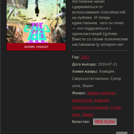
постепенно начал
сдерживаться от
использования способностей
на публике. И теперь
единственное, чего он хочет
— это подружиться с
одноклассницей Цубоми.
Вместе со своим психическим
наставником (у которого нет
аниме сериал
Год:
2022
Дата выхода:
2016-07-11
Аниме жанры:
Комедия,
Сверхъестественное, Супер
сила, Экшен
Жанры:
боевик
,
комедия
,
фантастика
,
Комедия
,
Сверхъестественное
,
Супер
сила
,
Экшен
Качество:
WEB-DLRip