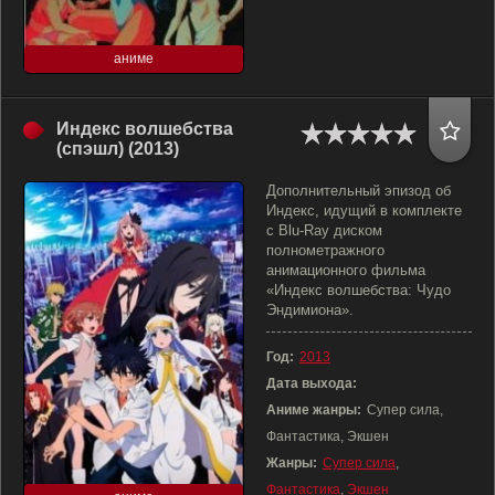
аниме
Индекс волшебства
(спэшл) (2013)
Дополнительный эпизод об
Индекс, идущий в комплекте
с Blu-Ray диском
полнометражного
анимационного фильма
«Индекс волшебства: Чудо
Эндимиона».
Год:
2013
Дата выхода:
Аниме жанры:
Супер сила,
Фантастика, Экшен
Жанры:
Супер сила
,
Фантастика
,
Экшен