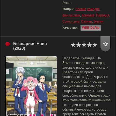
Экшен
Жанры:
боевик
,
комедия
,
фантастика
,
Комедия
,
Пародия
,
Супер сила
,
Сэйнэн
,
Экшен
Качество:
WEB-DLRip
Бездарная Нана
(2020)
Недалёкое будущее. На
Землю нападают монстры,
которые впоследствии стали
известны как Враги
человечества. Для борьбы с
этой угрозой были созданы
специальные школы для
подростков с необычными
способностями. Однако среди
этих талантливых школьников
есть один совершенно
обычный человек, которому
предстоит победить Врагов