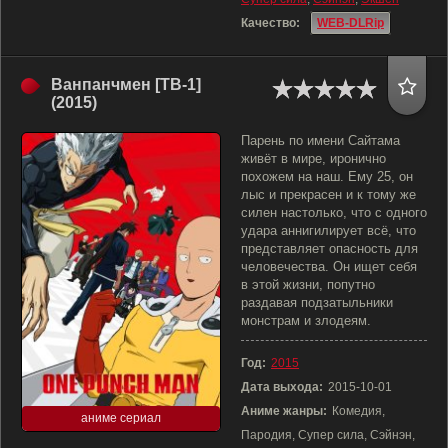
Качество:
WEB-DLRip
Ванпанчмен [ТВ-1]
(2015)
Парень по имени Сайтама
живёт в мире, иронично
похожем на наш. Ему 25, он
лыс и прекрасен и к тому же
силен настолько, что с одного
удара аннигилирует всё, что
представляет опасность для
человечества. Он ищет себя
в этой жизни, попутно
раздавая подзатыльники
монстрам и злодеям.
Год:
2015
Дата выхода:
2015-10-01
Аниме жанры:
Комедия,
аниме сериал
Пародия, Супер сила, Сэйнэн,