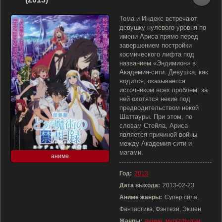
Тома и Индекс встречают
девушку нулевого уровня по
имени Ариса прямо перед
завершением постройки
космического лифта под
названием «Эндимион» в
Академия-сити. Девушка, как
водится, оказывается
источником всех проблем: за
ней охотятся некие под
предводительством некой
Шаттауры. При этом, по
словам Стейла, Ариса
является причиной войны
между Академия-сити и
магами.
аниме
Год:
2013
Дата выхода:
2013-02-23
Аниме жанры:
Супер сила,
Фантастика, Фэнтези, Экшен
Жанры:
аниме
,
мультфильм
,