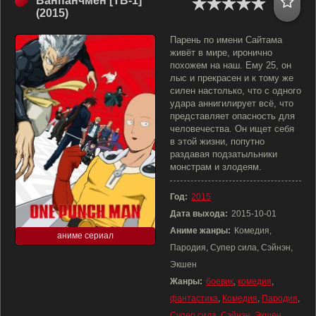
Ванпанчмен [ТВ-1]
(2015)
Парень по имени Сайтама
живёт в мире, иронично
похожем на наш. Ему 25, он
лыс и прекрасен и к тому же
силен настолько, что с одного
удара аннигилирует всё, что
представляет опасность для
человечества. Он ищет себя
в этой жизни, попутно
раздавая подзатыльники
монстрам и злодеям.
Год:
2015
Дата выхода:
2015-10-01
Аниме жанры:
Комедия,
аниме сериал
Пародия, Супер сила, Сэйнэн,
Экшен
Жанры:
боевик
,
комедия
,
фантастика
,
Комедия
,
Пародия
,
Супер сила
,
Сэйнэн
,
Экшен