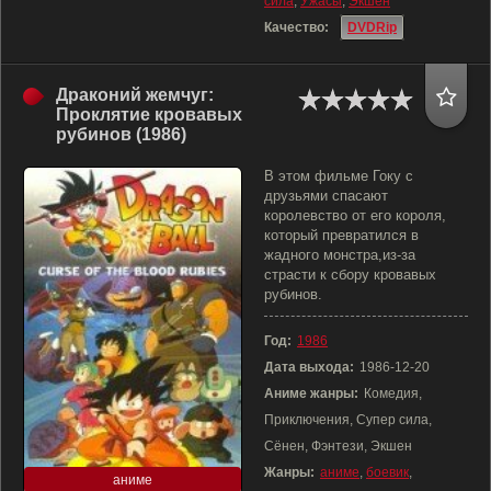
сила
,
Ужасы
,
Экшен
Качество:
DVDRip
Драконий жемчуг:
Проклятие кровавых
рубинов (1986)
В этом фильме Гоку с
друзьями спасают
королевство от его короля,
который превратился в
жадного монстра,из-за
страсти к сбору кровавых
рубинов.
Год:
1986
Дата выхода:
1986-12-20
Аниме жанры:
Комедия,
Приключения, Супер сила,
Сёнен, Фэнтези, Экшен
Жанры:
аниме
,
боевик
,
аниме