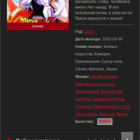
воскресить главу, погибшего
много лет назад. И вот
вселенная вновь в опасности:
Фриза вернулся к жизни!
аниме
Год:
2015
Дата выхода:
2015-03-30
Аниме жанры:
Боевые
искусства, Комедия,
Приключения, Супер сила,
Сёнен, Фэнтези, Экшен
Жанры:
аниме
,
боевик
,
комедия
,
мультфильм
,
приключения
,
фантастика
,
фэнтези
,
Боевые искусства
,
Комедия
,
Приключения
,
Супер
сила
,
Сёнен
,
Фэнтези
,
Экшен
Качество:
BDRip