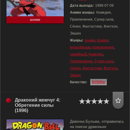
Дата выхода:
1988-07-09
Аниме жанры:
Комедия,
Приключения, Супер сила,
аниме
Сёнен, Фантастика, Фэнтези,
Экшен
Жанры:
аниме
,
боевик
,
мультфильм
,
приключения
,
семейный
,
Комедия
,
Приключения
,
Супер сила
,
Сёнен
,
Фантастика
,
Фэнтези
,
Экшен
Качество:
DVDRip
Драконий жемчуг 4:
Обретение силы
(1996)
Девочка Бульма, отправилась
на поиски драконьих