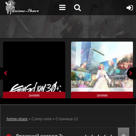
аниме
аниме
Anime-share
» Супер сила » Страница 12