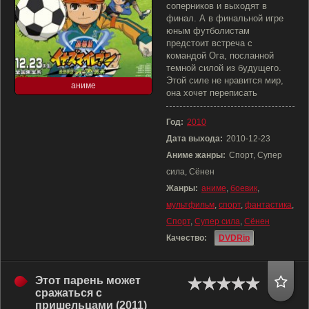
соперников и выходят в
финал. А в финальной игре
юным футболистам
предстоит встреча с
командой Ога, посланной
темной силой из будущего.
Этой силе не нравится мир,
аниме
она хочет переписать
Год:
2010
Дата выхода:
2010-12-23
Аниме жанры:
Спорт, Супер
сила, Сёнен
Жанры:
аниме
,
боевик
,
мультфильм
,
спорт
,
фантастика
,
Спорт
,
Супер сила
,
Сёнен
Качество:
DVDRip
Этот парень может
сражаться с
пришельцами (2011)