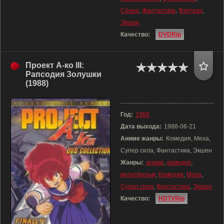
Сёнен
,
Фантастика
,
Фэнтези
,
Экшен
Качество:
DVDRip
Проект А-ко III:
Рапсодия Золушки
(1988)
Год:
1988
Дата выхода:
1988-06-21
Аниме жанры:
Комедия, Меха,
Супер сила, Фантастика, Экшен
Жанры:
аниме
,
комедия
,
мультфильм
,
Комедия
,
Меха
,
Супер сила
,
Фантастика
,
Экшен
Качество:
HDTVRip