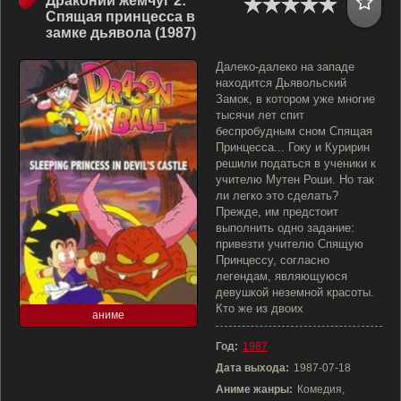
Драконий жемчуг 2:
Спящая принцесса в
замке дьявола (1987)
Далеко-далеко на западе
находится Дьявольский
Замок, в котором уже многие
тысячи лет спит
беспробудным сном Спящая
Принцесса... Гоку и Куририн
решили податься в ученики к
учителю Мутен Роши. Но так
ли легко это сделать?
Прежде, им предстоит
выполнить одно задание:
привезти учителю Спящую
Принцессу, согласно
легендам, являющуюся
девушкой неземной красоты.
Кто же из двоих
аниме
Год:
1987
Дата выхода:
1987-07-18
Аниме жанры:
Комедия,