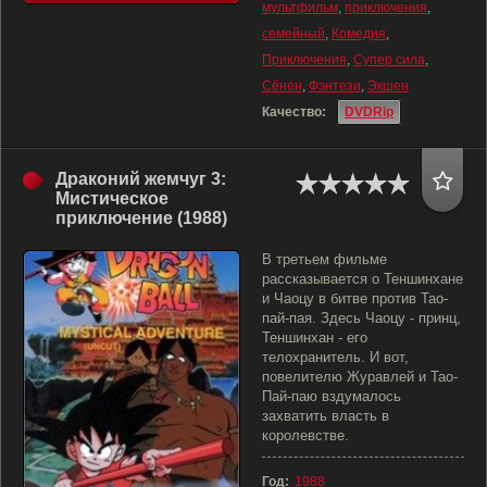
мультфильм
,
приключения
,
семейный
,
Комедия
,
Приключения
,
Супер сила
,
Сёнен
,
Фэнтези
,
Экшен
Качество:
DVDRip
Драконий жемчуг 3:
Мистическое
приключение (1988)
В третьем фильме
рассказывается о Теншинхане
и Чаоцу в битве против Тао-
пай-пая. Здесь Чаоцу - принц,
Теншинхан - его
телохранитель. И вот,
повелителю Журавлей и Тао-
Пай-паю вздумалось
захватить власть в
королевстве.
Год:
1988