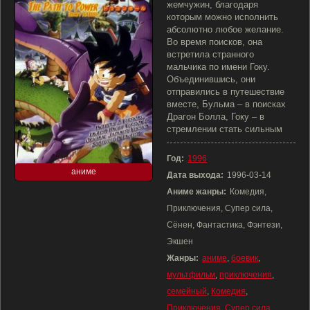
жемчужин, благодаря
которым можно исполнить
абсолютно любое желание.
Во время поисков, она
встретила странного
мальчика по имени Гоку.
Объединившись, они
отправились в путешествие
вместе, Бульма – в поисках
Драгон Болла, Гоку – в
стремлении стать сильным
Год:
1996
аниме
Дата выхода:
1996-03-14
Аниме жанры:
Комедия,
Приключения, Супер сила,
Сёнен, Фантастика, Фэнтези,
Экшен
Жанры:
аниме
,
боевик
,
мультфильм
,
приключения
,
семейный
,
Комедия
,
Приключения
,
Супер сила
,