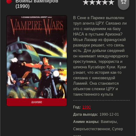
Войны вампиров
(1990)
В Сене в Париже выловлен
труп агента ЦРУ. Связано ли
это с нападением на базу
НАСА в пустыне Аризона?
Мсье Лазаар из француской
разведки решает, что связь
есть. Для добычи сведений
он нанимает международного
преступника, террориста и
шпиона Кусаборо Куки. Куки
узнает, что история как-то
связана с кинозвездой
Ламией. Она становится
объектом слежки ЦРУ и
таинственного культа
аниме
Год:
1990
Дата выхода:
1990-12-01
Аниме жанры:
Вампиры,
Сверхъестественное, Супер