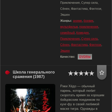
Приключения, Супер сила,
Сёнен, Фантастика, Фэнтези,
Экшен
Жанры:
аниме
,
боевик
,
мультфильм
,
приключения
,
семейный
,
Комедия
,
Приключения
,
Супер сила
,
Сёнен
,
Фантастика
,
Фэнтези
,
Экшен
Качество:
DVDRip
Школа генерального
сражения (1987)
Рики Хёдо — обычный
парень, который любит
скоротать время за хорошим
бойцовским поединком по
кунг-фу в своей любимой
маске тигра. Однажды в