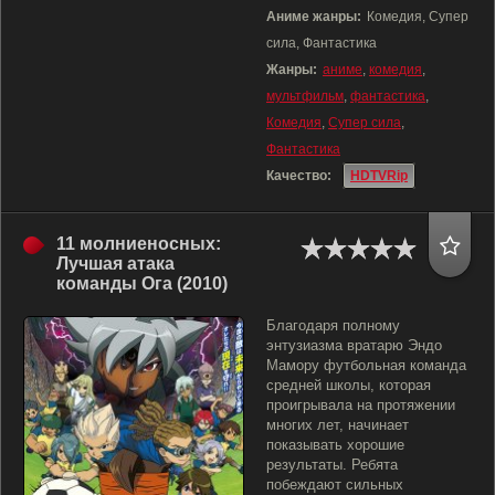
Аниме жанры:
Комедия, Супер
сила, Фантастика
Жанры:
аниме
,
комедия
,
мультфильм
,
фантастика
,
Комедия
,
Супер сила
,
Фантастика
Качество:
HDTVRip
11 молниеносных:
Лучшая атака
команды Ога (2010)
Благодаря полному
энтузиазма вратарю Эндо
Мамору футбольная команда
средней школы, которая
проигрывала на протяжении
многих лет, начинает
показывать хорошие
результаты. Ребята
побеждают сильных