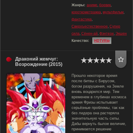
Жанры:
аниме
,
боевик
,
короткометражка
,
мультфильм
,
фантастика
,
Сверхъестественное
,
Супер
сила
,
Сёнен-ай
,
Фэнтези
,
Экшен
Качество:
HDTVRip
Драконий жемчуг:
Возрождение (2015)
Прошло некоторое время
после битвы с Бирусом,
богом разрушения, на Земле
вновь воцарился мир. Тем
временем в глубинах космоса
армия Фризы испытывает
серьёзные проблемы, так как
без лидера она растеряла
значительную часть силы.
Дабы вернуть былое величие,
принимается решение