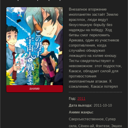
Внезапное вторжение
инопланетян застаёт Землю
врасплох, люди ведут
безуспешную борьбу без
надежды на победу. Ход
битвы смог переломить
Арикава, один из участников
сопротивления, когда
случайно обнаружил
лежащего на холме юношу.
Тесты свидетельствуют о
невозможном: этот подросток,
Какаси, обладает силой для
противостояния
инопланетным атакам. К
сожалению, Какаси потерял
аниме
Год:
2011
Дата выхода:
2011-10-10
Аниме жанры:
Сверхъестественное, Супер
сила, Сёнен-ай, Фэнтези, Экшен