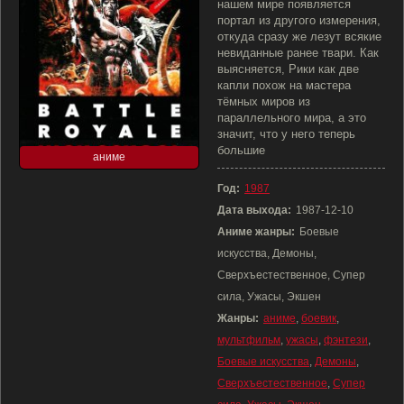
нашем мире появляется
портал из другого измерения,
откуда сразу же лезут всякие
невиданные ранее твари. Как
выясняется, Рики как две
капли похож на мастера
тёмных миров из
параллельного мира, а это
значит, что у него теперь
большие
аниме
Год:
1987
Дата выхода:
1987-12-10
Аниме жанры:
Боевые
искусства, Демоны,
Сверхъестественное, Супер
сила, Ужасы, Экшен
Жанры:
аниме
,
боевик
,
мультфильм
,
ужасы
,
фэнтези
,
Боевые искусства
,
Демоны
,
Сверхъестественное
,
Супер