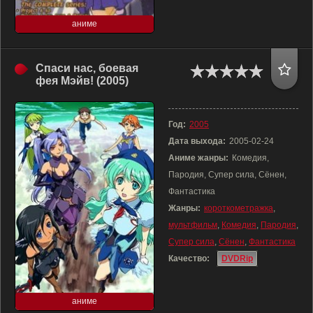
аниме
Спаси нас, боевая
фея Мэйв! (2005)
Год:
2005
Дата выхода:
2005-02-24
Аниме жанры:
Комедия,
Пародия, Супер сила, Сёнен,
Фантастика
Жанры:
короткометражка
,
мультфильм
,
Комедия
,
Пародия
,
Супер сила
,
Сёнен
,
Фантастика
Качество:
DVDRip
аниме