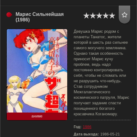
Марис Сильнейшая
(1986)
Девушка Марис родом с
планеты Танатос, жители
которой в шесть раз сильнее
самого могучего землянина.
Однако такая особенность
приносит Марис кучу
проблем, ведь надо
постоянно контролировать
себя, чтобы не сломать или
не разрушить что-нибудь.
Став сотрудником
Межгалактического
космического патруля, Марис
получает задание спасти
похищенного богатого
красавчика Коганэмару.
аниме
Год:
1986
Дата выхода:
1986-05-21