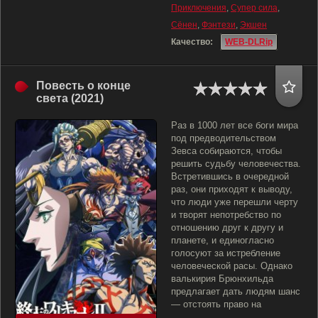
Приключения
,
Супер сила
,
Сёнен
,
Фэнтези
,
Экшен
Качество:
WEB-DLRip
Повесть о конце
света (2021)
Раз в 1000 лет все боги мира
под предводительством
Зевса собираются, чтобы
решить судьбу человечества.
Встретившись в очередной
раз, они приходят к выводу,
что люди уже перешли черту
и творят непотребство по
отношению друг к другу и
планете, и единогласно
голосуют за истребление
человеческой расы. Однако
валькирия Брюнхильда
предлагает дать людям шанс
— отстоять право на