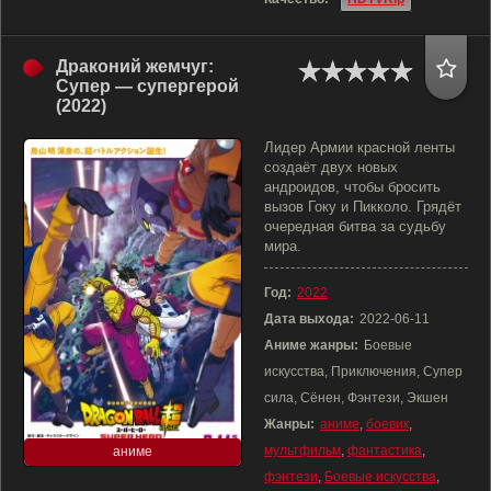
Драконий жемчуг:
Супер — супергерой
(2022)
Лидер Армии красной ленты
создаёт двух новых
андроидов, чтобы бросить
вызов Гоку и Пикколо. Грядёт
очередная битва за судьбу
мира.
Год:
2022
Дата выхода:
2022-06-11
Аниме жанры:
Боевые
искусства, Приключения, Супер
сила, Сёнен, Фэнтези, Экшен
Жанры:
аниме
,
боевик
,
мультфильм
,
фантастика
,
аниме
фэнтези
,
Боевые искусства
,