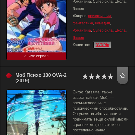
Романтика, Супер сила, Школа,
Экшен
Жанры:
приключения
,
фантастика
,
Комедия
,
Романтика
,
Супер сила
,
Школа
,
Экшен
Качество:
DVDRip
аниме сериал
Моб Психо 100 OVA-2
(2019)
Сигэо Кагэяма, также
известный как Моб, —
восьмиклассник с
психическими способностями.
Он умеет сгибать ложки и
поднимать вещи силой мысли
с ранних лет, но затем он
постепенно начал