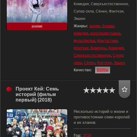
Комедия, Сверхъестественное,
Супер сила, Сёнен, Фэнтези,
Экшен
Жанры:
аниме
,
боевик
,
аниме
комедия
,
короткометражка
,
мультфильм
,
фантастика
,
фэнтези
,
Вампиры
,
Комедия
,
Сверхъестественное
,
Супер
сила
,
Сёнен
,
Фэнтези
,
Экшен
Качество:
BDRip
Проект Кей: Семь
историй (фильм
первый) (2018)
Несколько историй о жизни и
противостоянии семи королей
и их кланов.
Год:
2018