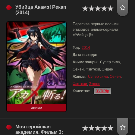
Убийца Акамэ! Рекап
(2014)
Пересказ первых восьми
эпизодов аниме-сериала
«Убийца ]!».
Год:
2014
Дата выхода:
Аниме жанры:
Супер сила,
Сёнен, Фэнтези, Экшен
Жанры:
Супер сила
,
Сёнен
,
Фэнтези
,
Экшен
Качество:
DVDRip
аниме
Моя геройская
академия. Фильм 3: