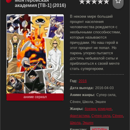
Моя геройская
академия [ТВ-1] (2016)
В некоем мире больший
процент населения
человечества рождается с
необычными способностями,
которые называются
причудами. Но наш герой в
этот процент не попал. Но
парень упорно пытается
достичь небывалой силы и
приблизиться к своей мечте
стать супергероем.
Год:
2016
Дата выхода:
2016-04-03
Аниме жанры:
Супер сила,
аниме сериал
Сёнен, Школа, Экшен
Жанры:
боевик
,
комедия
,
фантастика
,
Супер сила
,
Сёнен
,
Школа
,
Экшен
Качество:
HDTVRip