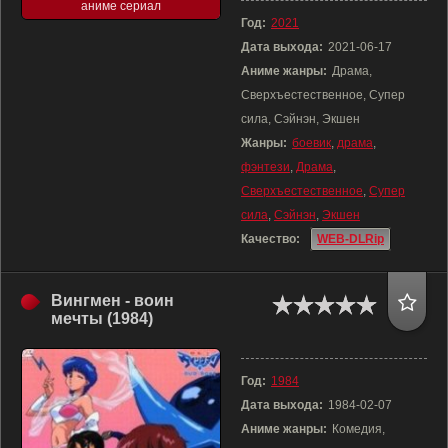
аниме сериал
Год:
2021
Дата выхода:
2021-06-17
Аниме жанры:
Драма,
Сверхъестественное, Супер
сила, Сэйнэн, Экшен
Жанры:
боевик
,
драма
,
фэнтези
,
Драма
,
Сверхъестественное
,
Супер
сила
,
Сэйнэн
,
Экшен
Качество:
WEB-DLRip
Вингмен - воин
мечты (1984)
Год:
1984
Дата выхода:
1984-02-07
Аниме жанры:
Комедия,