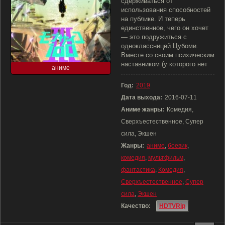
сдерживаться от
использования способностей
на публике. И теперь
единственное, чего он хочет
— это подружиться с
одноклассницей Цубоми.
Вместе со своим психическим
наставником (у которого нет
аниме
Год:
2019
Дата выхода:
2016-07-11
Аниме жанры:
Комедия,
Сверхъестественное, Супер
сила, Экшен
Жанры:
аниме
,
боевик
,
комедия
,
мультфильм
,
фантастика
,
Комедия
,
Сверхъестественное
,
Супер
сила
,
Экшен
Качество:
HDTVRip