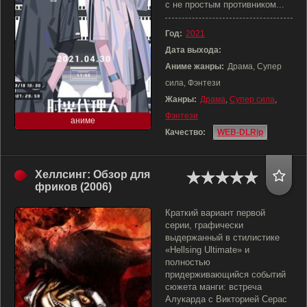
с не простым противником...
Год:
2021
Дата выхода:
Аниме жанры:
Драма, Супер
сила, Фэнтези
Жанры:
Драма
,
Супер сила
,
Фэнтези
аниме
Качество:
WEB-DLRip
Хеллсинг: Обзор для
фриков (2006)
Краткий вариант первой
серии, графически
выдержанный в стилистике
«Hellsing Ultimate» и
полностью
придерживающийся событий
сюжета манги: встреча
Алукарда с Викторией Серас