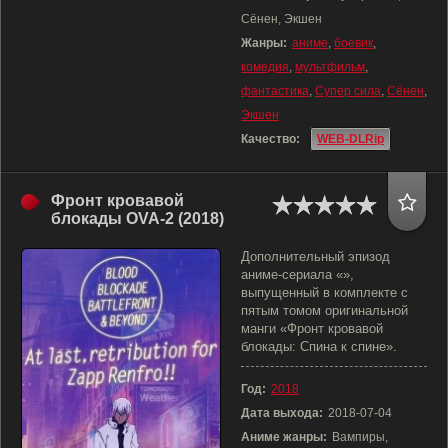
Сёнен, Экшен
Жанры:
аниме
,
боевик
,
комедия
,
мультфильм
,
фантастика
,
Супер сила
,
Сёнен
,
Экшен
Качество:
WEB-DLRip
Фронт кровавой
блокады OVA-2 (2018)
Дополнительный эпизод
аниме-сериала «»,
выпущенный в комплекте с
пятым томом оригинальной
манги «Фронт кровавой
блокады: Спина к спине».
Год:
2018
Дата выхода:
2018-07-04
Аниме жанры:
Вампиры,