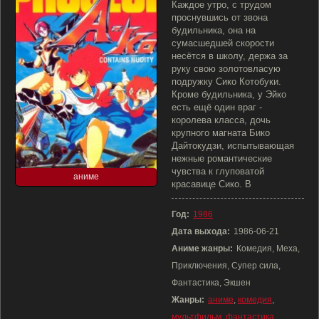
Каждое утро, с трудом
проснувшись от звона
будильника, она на
сумасшедшей скорости
несётся в школу, держа за
руку свою золотовласую
подружку Сико Котобуки.
Кроме будильника, у Эйко
есть ещё один враг -
королева класса, дочь
крупного магната Бико
Дайтокудзи, испытывающая
нежные романтические
чувства к глуповатой
аниме
красавице Сико. В
Год:
1986
Дата выхода:
1986-06-21
Аниме жанры:
Комедия, Меха,
Приключения, Супер сила,
Фантастика, Экшен
Жанры:
аниме
,
комедия
,
мультфильм
,
фантастика
,