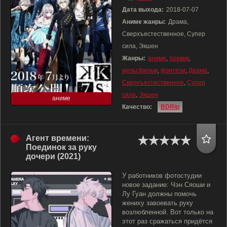
Дата выхода:
2018-07-07
Аниме жанры:
Драма,
Сверхъестественное, Супер
сила, Экшен
Жанры:
аниме
,
боевик
,
мультфильм
,
фэнтези
,
Драма
,
Сверхъестественное
,
Супер
сила
,
Экшен
аниме
Качество:
BDRip
Агент времени:
Поединок за руку
дочери (2021)
У работников фотостудии
новое задание: Чэн Сяоши и
Лу Гуан должны помочь
жениху завоевать руку
возлюбленной. Вот только на
этот раз сражаться придётся