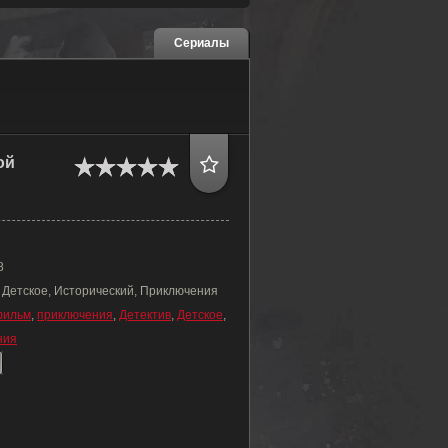
Сериалы
ой
8
, Детское, Исторический, Приключения
фильм
,
приключения
,
Детектив
,
Детское
,
ния