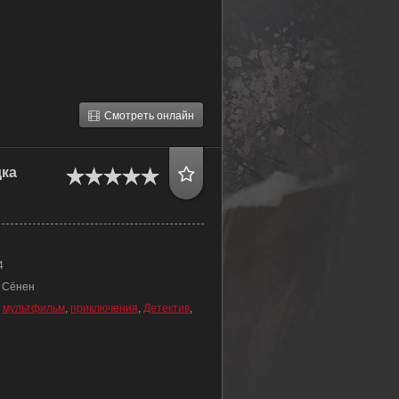
Смотреть онлайн
дка
4
, Сёнен
,
мультфильм
,
приключения
,
Детектив
,