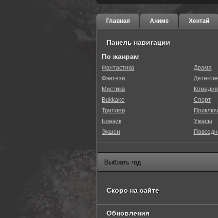
Главная
Аниме
Хентай
Панель навигации
По жанрам
Фантастика
Драма
Фэнтези
Детекти
0
1
2
3
4
5
Мистика
Комедия
Bukkake
Спорт
Триллер
Приключ
Боевик
Ужасы
Экшен
Повседн
Скоро на сайте
Обновления