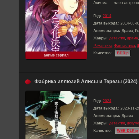
Акияма — член астроном
Год:
2014
Дата выхода:
2014-08-0
Аниме жанры:
Драма, Р
Жанры:
детектив
,
драма
Романтика
,
Фантастика
,
Качество:
BDRip
аниме сериал
Фабрика иллюзий Алисы и Терезы (2024)
Год:
2024
Дата выхода:
2023-11-2
Аниме жанры:
Драма
Жанры:
детектив
,
докум
Качество:
WEB-DLRip