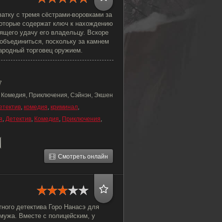
хватку с тремя сёстрами-воровками за
которые содержат ключ к нахождению
ящего удачу его владельцу. Вскоре
объединиться, поскольку за камнем
ародный торговец оружием.
7
, Комедия, Приключения, Сэйнэн, Экшен
етектив
,
комедия
,
криминал
,
я
,
Детектив
,
Комедия
,
Приключения
,
Смотреть онлайн
ного детектива Горо Нанасэ для
мужа. Вместе с полицейским, у