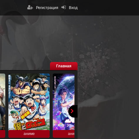
Регистрация
Вход
Главная
аниме
аниме
аниме