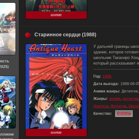
аниме
Старинное сердце (1988)
У дальней границы шко
здание, которое готови
школьник Такахиро Хонд
ность
который рассказывает и
2025)
Год:
1988
Дата выхода:
1988-06-0
Аниме жанры:
Детектив
Жанры:
аниме
,
детектив
фэнтези
,
Детектив
,
Школ
Качество:
DVDRip
аниме
иллионе