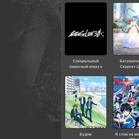
40
1
2
3
4
5
Специальный
Бесконеч
памятный показ к
Скарлет (
тридцатилетию
«Евангелиона» (2026)
Будни
Я стою на м