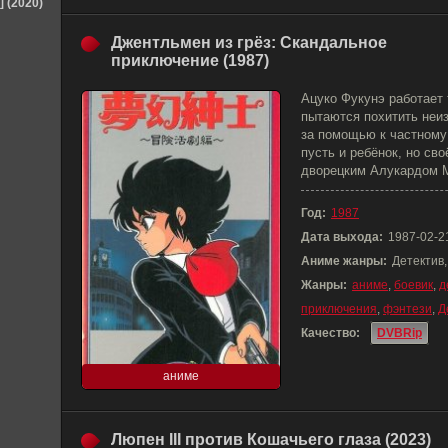
] (2020)
Джентльмен из грёз: Скандальное
приключение (1987)
Ацуко Фукунэ работает
пытаются похитить неиз
за помощью к частному
пусть и ребёнок, но св
дворецким Алукардом М
Год:
1987
Дата выхода:
1987-02-2
Аниме жанры:
Детектив
Жанры:
аниме
,
боевик
,
д
приключения
,
фэнтези
,
Д
Качество:
DVBRip
аниме
Люпен III против Кошачьего глаза (2023)