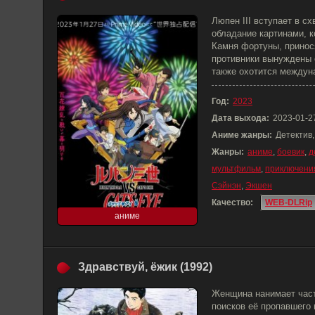
Люпен III вступает в с
обладание картинами, 
Камня фортуны, принос
противники вынуждены 
также охотится междун
Год:
2023
Дата выхода:
2023-01-2
Аниме жанры:
Детектив
Жанры:
аниме
,
боевик
,
д
мультфильм
,
приключени
Сэйнэн
,
Экшен
Качество:
WEB-DLRip
аниме
Здравствуй, ёжик (1992)
Женщина нанимает част
поисков её пропавшего 