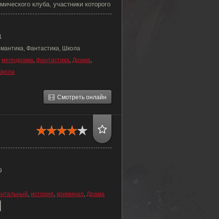
ического клуба, участники которого
1
омантика, Фантастика, Школа
,
мелодрама
,
фантастика
,
Драма
,
Школа
Смотреть онлайн
9
ентальный
,
история
,
криминал
,
Драма