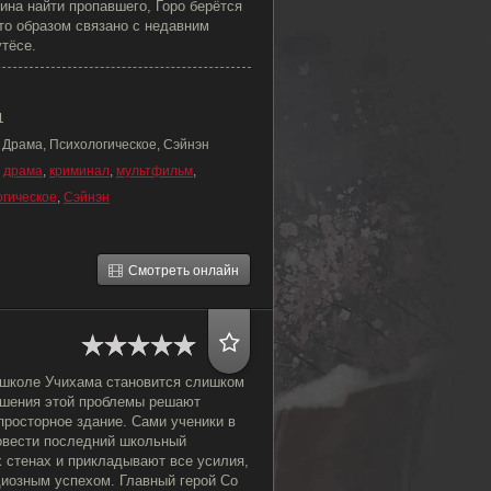
чина найти пропавшего, Горо берётся
-то образом связано с недавним
тёсе.
1
 Драма, Психологическое, Сэйнэн
,
драма
,
криминал
,
мультфильм
,
гическое
,
Сэйнэн
Смотреть онлайн
 школе Учихама становится слишком
решения этой проблемы решают
просторное здание. Сами ученики в
ровести последний школьный
 стенах и прикладывают все усилия,
диозным успехом. Главный герой Со