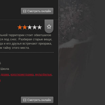
Смотреть онлайн
льной территории стоит обветшалое
тся под снос. Разбирая старые вещи,
а и его друзья встречают призрака,
м тайну этого места.
5
, Школа
,
драма
,
короткометражка
,
мультфильм
,
а
Смотреть онлайн