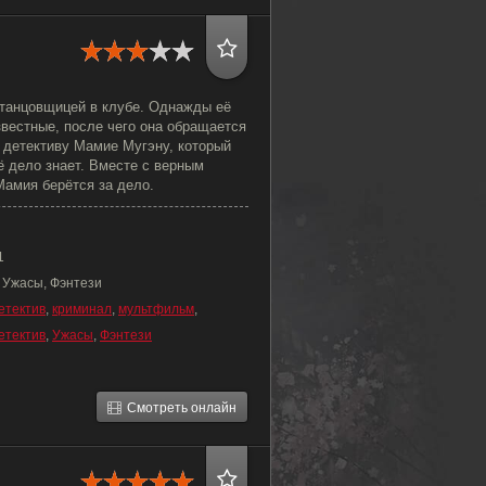
 танцовщицей в клубе. Однажды её
вестные, после чего она обращается
 детективу Мамие Мугэну, который
оё дело знает. Вместе с верным
амия берётся за дело.
1
, Ужасы, Фэнтези
етектив
,
криминал
,
мультфильм
,
етектив
,
Ужасы
,
Фэнтези
Смотреть онлайн