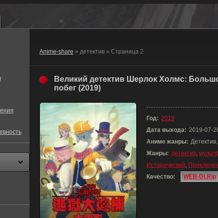
Anime-share
» детектив » Страница 2
в
Великий детектив Шерлок Холмс: Больш
побег (2019)
ения
Год:
2019
Дата выхода:
2019-07-2
евность
Аниме жанры:
Детектив
Жанры:
детектив
,
мульт
Исторический
,
Приключе
Качество:
WEB-DLRip