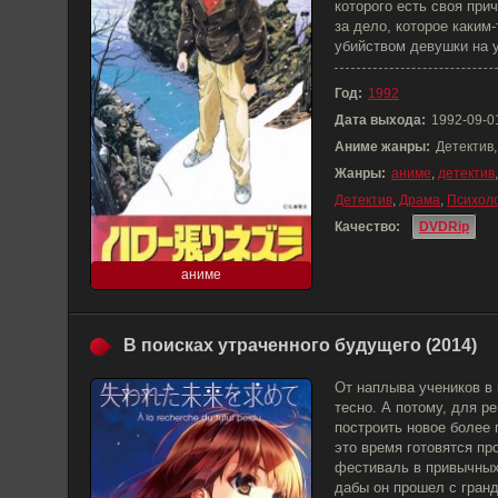
которого есть своя при
за дело, которое каким
убийством девушки на у
Год:
1992
Дата выхода:
1992-09-0
Аниме жанры:
Детектив,
Жанры:
аниме
,
детектив
Детектив
,
Драма
,
Психоло
Качество:
DVDRip
аниме
В поисках утраченного будущего (2014)
От наплыва учеников в
тесно. А потому, для 
построить новое более 
это время готовятся п
фестиваль в привычных
дабы он прошел с гран