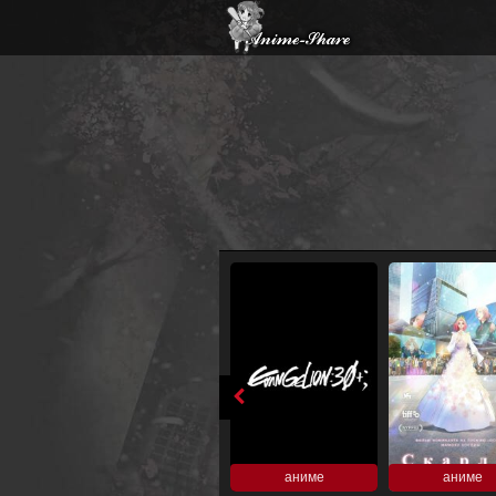
аниме
аниме