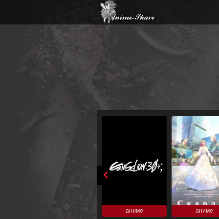
аниме
аниме