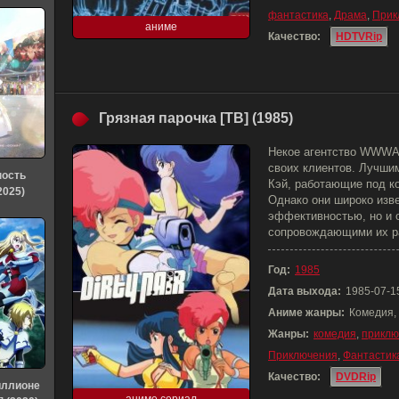
фантастика
,
Драма
,
Прик
аниме
Качество:
HDTVRip
Грязная парочка [ТВ] (1985)
Некое агентство WWWA
своих клиентов. Лучши
ность
Кэй, работающие под к
2025)
Однако они широко изве
эффективностью, но и
сопровождающими их р
Год:
1985
Дата выхода:
1985-07-1
Аниме жанры:
Комедия,
Жанры:
комедия
,
приклю
Приключения
,
Фантастик
Качество:
DVDRip
иллионе