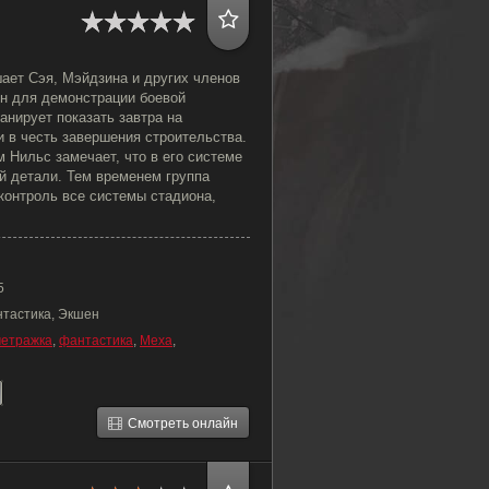
ает Сэя, Мэйдзина и других членов
он для демонстрации боевой
анирует показать завтра на
 в честь завершения строительства.
 Нильс замечает, что в его системе
й детали. Тем временем группа
контроль все системы стадиона,
5
нтастика, Экшен
метражка
,
фантастика
,
Меха
,
Смотреть онлайн