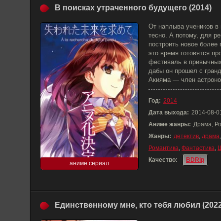
В поисках утраченного будущего (2014)
От наплыва учеников в
тесно. А потому, для 
построить новое более 
это время готовятся п
фестиваль в привычных
дабы он прошел с гран
Акияма — член астроном
Год:
2014
Дата выхода:
2014-08-0
Аниме жанры:
Драма, Р
Жанры:
детектив
,
драма
Романтика
,
Фантастика
,
Качество:
BDRip
аниме сериал
Единственному мне, кто тебя любил (2022