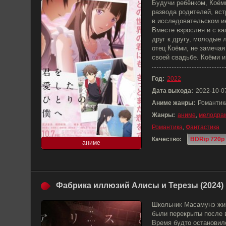
Будучи ребёнком, Коём
развода родителей, вст
в исследовательском ин
Вместе взрослея и с к
друг к другу, молодые 
отец Коёми, не замечая
своей свадьбе. Коёми и
Год:
2022
Дата выхода:
2022-10-0
Аниме жанры:
Романтик
Жанры:
аниме
,
мелодра
Романтика
,
Фантастика
Качество:
BDRip 720p
аниме
Фабрика иллюзий Алисы и Терезы (2024)
Школьник Масамунэ живе
были перекрыты после 
Время будто остановил