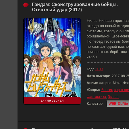
Гандам: Сконструированные бойцы.
Ответный удар (2017)
Нильс Нильсен приглаш
отряда на новый стади
системы, которую он пл
официальной церемонии
Но перед тестовым боем
не хватает одной важно
неизвестных берёт под 
чтобы
Год:
2017
Дата выхода:
2017-08-2
Аниме жанры:
Меха, Фа
Жанры:
боевик
,
коротко
Фантастика
,
Экшен
аниме сериал
Качество:
WEB-DLRip