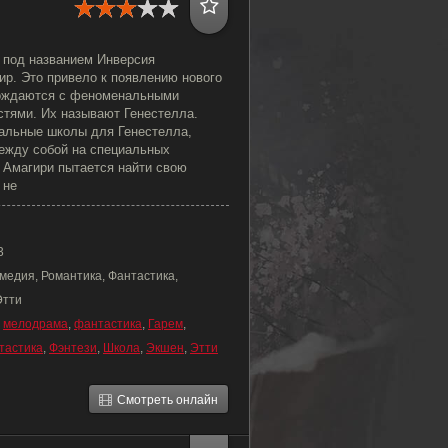
 под названием Инверсия
ир. Это привело к появлению нового
рождаются с феноменальными
тями. Их называют Генестелла.
альные школы для Генестелла,
ежду собой на специальных
 Амагири пытается найти свою
 не
3
медия, Романтика, Фантастика,
Этти
,
мелодрама
,
фантастика
,
Гарем
,
тастика
,
Фэнтези
,
Школа
,
Экшен
,
Этти
Смотреть онлайн