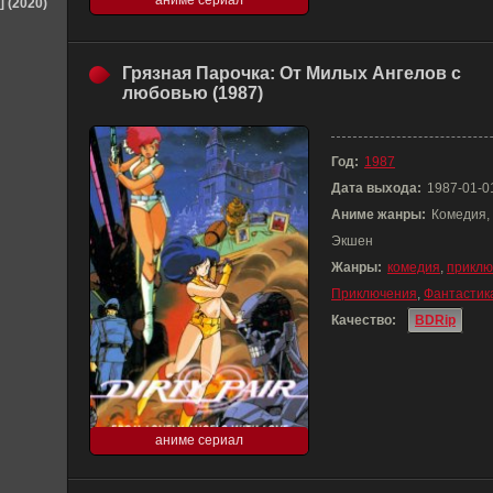
аниме сериал
] (2020)
Грязная Парочка: От Милых Ангелов с
любовью (1987)
Год:
1987
Дата выхода:
1987-01-0
Аниме жанры:
Комедия,
Экшен
Жанры:
комедия
,
приклю
Приключения
,
Фантастик
Качество:
BDRip
аниме сериал