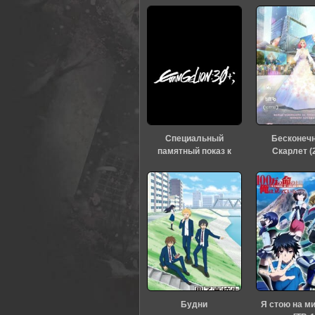
0
1
2
3
4
5
Специальный
Бесконеч
памятный показ к
Скарлет (
тридцатилетию
«Евангелиона» (2026)
Будни
Я стою на м