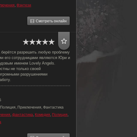
лючения
,
Фэнтези
Смотреть онлайн
 берётся разрешить любую проблему
ми его сотрудницами являются Юри и
одовым именем Lovely Angels.
стны не только своей
 огромными разрушениями
аботу.
5
 Полиция, Приключения, Фантастика
чения
,
фантастика
,
Комедия
,
Полиция
,
а