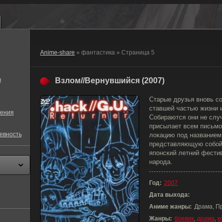
Anime-share
» фантастика » Страница 5
в
Взлом//Вернувшийся (2007)
Старые друзья вновь с
ставшей частью жизни и
ения
Собираются они не слу
присылает всем письмо,
евность
локацию под названием
представляющую собой,
японский летний фестив
народа.
Год:
2007
Дата выхода:
Аниме жанры:
Драма, П
Жанры:
боевик
,
драма
,
к