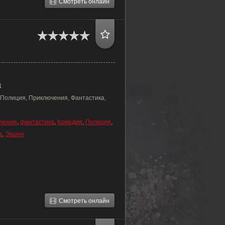
Смотреть онлайн
1
 Полиция, Приключения, Фантастика,
чения
,
фантастика
,
Комедия
,
Полиция
,
а
,
Экшен
Смотреть онлайн