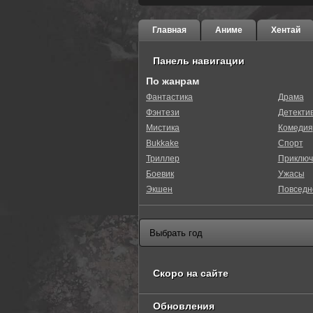
Главная
Аниме
Хентай
Панель навигации
По жанрам
Фантастика
Драма
Фэнтези
Детекти
0
1
2
3
4
5
Мистика
Комедия
Bukkake
Спорт
Триллер
Приключ
Боевик
Ужасы
Экшен
Повседн
Скоро на сайте
Обновления