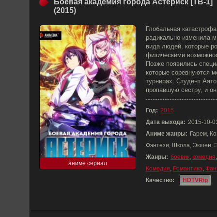
Боевая академия города Астериск [ТВ-1]
(2015)
Глобальная катастрофа
радикально изменила м
вида людей, которые 
физическими возможнос
Позже появились специ
которые соревнуются м
турнирах. Студент Аято
пропавшую сестру, и он
Год:
2015
Дата выхода:
2015-10-0
Аниме жанры:
Гарем, Ко
Фэнтези, Школа, Экшен, 
Жанры:
боевик
,
комедия
аниме сериал
Комедия
,
Романтика
,
Фан
Качество:
HDTVRip