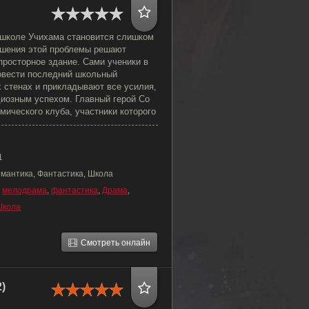
 школе Учихама становится слишком
решения этой проблемы решают
просторное здание. Сами ученики в
ровести последний школьный
 стенах и прикладывают все усилия,
диозным успехом. Главный герой Со
ического клуба, участники которого
1
омантика, Фантастика, Школа
,
мелодрама
,
фантастика
,
Драма
,
Школа
Смотреть онлайн
)