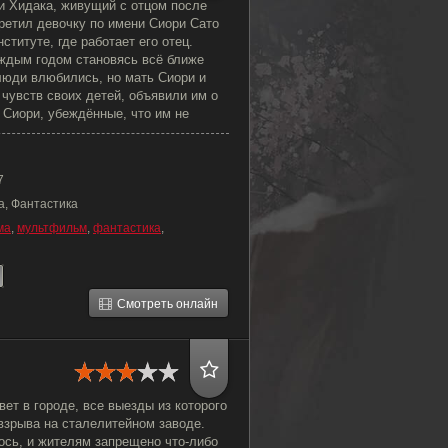
и Хидака, живущий с отцом после
ретил девочку по имени Сиори Сато
ституте, где работает его отец.
аждым годом становясь всё ближе
люди влюбились, но мать Сиори и
 чувств своих детей, объявили им о
 Сиори, убеждённые, что им не
7
а, Фантастика
ма
,
мультфильм
,
фантастика
,
Смотреть онлайн
т в городе, все выезды из которого
взрыва на сталелитейном заводе.
ось, и жителям запрещено что-либо