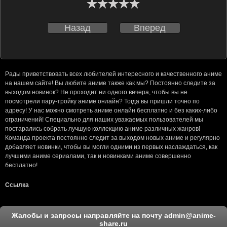
Назад
Вперед
Рады приветствовать всех любителей интересного и качественного аниме
на нашем сайте! Вы любите аниме также как мы? Постоянно следите за
выходом новинок? Не проходит ни одного вечера, чтобы вы не
посмотрели пару-тройку аниме онлайн? Тогда вы пришли точно по
адресу! У нас можно смотреть аниме онлайн бесплатно и без каких-либо
ограничений! Специально для наших уважаемых пользователей мы
постарались собрать лучшую коллекцию аниме различных жанров!
Команда проекта постоянно следит за выходом новых аниме и регулярно
добавляет новинки, чтобы вы могли одними из первых наслаждаться, как
лучшими аниме сериалами, так и новинками аниме совершенно
бесплатно!
Ссылка
Жалобы и запросы направляйте на почту
admin@anime-
share.ru